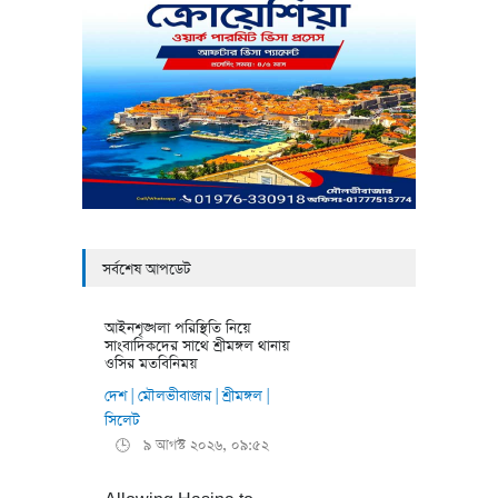
সর্বশেষ আপডেট
আইনশৃঙ্খলা পরিস্থিতি নিয়ে
সাংবাদিকদের সাথে শ্রীমঙ্গল থানায়
ওসির মতবিনিময়
দেশ
মৌলভীবাজার
শ্রীমঙ্গল
|
|
|
সিলেট
৯ আগস্ট ২০২৬, ০৯:৫২
🕒