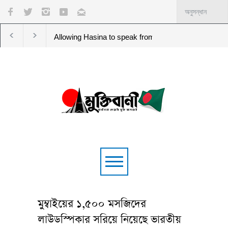
Allowing Hasina to speak from India contradicts ‘friendly t
মুম্বাইয়ের ১,৫০০ মসজিদের
লাউডস্পিকার সরিয়ে নিয়েছে ভারতীয়