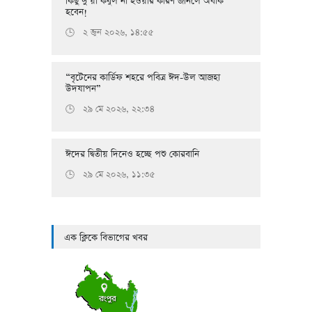
কিছু দু’য়া কবুল না হওয়ার কারণ জানলে অবাক
হবেন!
২ জুন ২০২৬, ১৪:৫৫
🕒
“বৃটেনের কার্ডিফ শহরে পবিত্র ঈদ-উল আজহা
উদযাপন”
২৯ মে ২০২৬, ২২:৩৪
🕒
ঈদের দ্বিতীয় দিনেও হচ্ছে পশু কোরবানি
২৯ মে ২০২৬, ১১:৩৫
🕒
এক ক্লিকে বিভাগের খবর