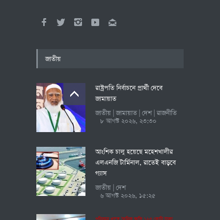
জাতীয়
রাষ্ট্রপতি নির্বাচনে প্রার্থী দেবে
জামায়াত
জাতীয়
জামায়াত
দেশ
রাজনীতি
|
|
|
৮ আগস্ট ২০২৬, ২৩:৩০
আংশিক চালু হয়েছে মহেশখালীর
এলএনজি টার্মিনাল, রাতেই বাড়বে
গ্যাস
জাতীয়
দেশ
|
৬ আগস্ট ২০২৬, ১৫:২৫
পরিবহন খাতে দৈনিক ক্ষতি ১২৫ কোটি টাকা