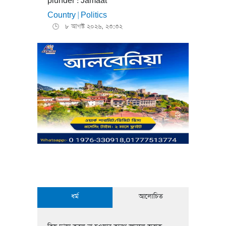
plunder’: Jamaat
Country
Politics
|
৮ আগস্ট ২০২৬, ২৩:৩২
🕒
ধর্ম
আলোচিত