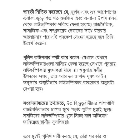
ভারতী নিশ্চিত করেছেন যে,
মুম্বাই এবং এর আশেপাশের
এলাকা জুড়ে শত শত মসজিদ এবং অন্যান্য উপাসনালয়
থেকে লাউডস্পিকার সরিয়ে ফেলা হয়েছে। রাজনৈতিক,
সামাজিক এবং সম্প্রদায়ের নেতাদের সাথে বারবার
আলোচনার পরে এই পদক্ষেপ নেওয়া হয়েছে বলে তিনি
উল্লেখ করেন।
পুলিশ কমিশনার স্পষ্ট করে বলেন,
যেখানে যেখানে
লাউডস্পিকারগুলো নামিয়ে ফেলা হয়েছে সেখানে পুনরায়
লাউডস্পিকার যুক্ত করা যাবে না। শুধুমাত্র ধর্মীয়
উৎসবের সময়, তাও আবেদন ও শব্দ দূষণ আইন
অনুসারে অস্থায়ীভাবে লাউডস্পিকার ব্যবহারের অনুমতি
দেওয়া হবে।
সংবাদমাধ্যমের তথ্যমতে,
উগ্র হিন্দুত্ববাদীদের পাশাপাশি
রাজনৈতিকভাবে চাপের মুখে পড়ায় পুলিশ মুম্বাই জুড়ে
মসজিদের লাউডস্পিকার খুলে নিচ্ছে বলে অভিযোগ
জানিয়েছে স্থানীয় মুসলিমরা।
তবে মুম্বাই পুলিশ দাবী করছে যে, তারা সরকার ও