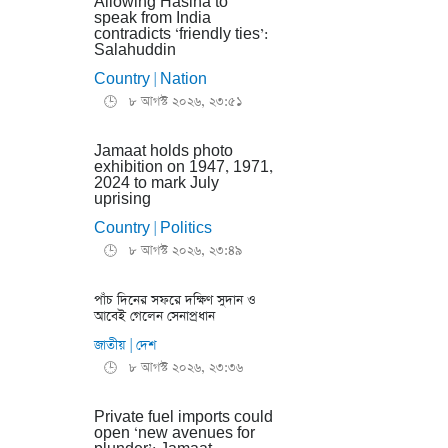
Allowing Hasina to
speak from India
contradicts ‘friendly ties’:
Salahuddin
Country
Nation
|
৮ আগস্ট ২০২৬, ২৩:৫১
🕒
Jamaat holds photo
exhibition on 1947, 1971,
2024 to mark July
uprising
Country
Politics
|
৮ আগস্ট ২০২৬, ২৩:৪৯
🕒
পাঁচ দিনের সফরে দক্ষিণ সুদান ও
আবেই গেলেন সেনাপ্রধান
জাতীয়
দেশ
|
৮ আগস্ট ২০২৬, ২৩:৩৬
🕒
Private fuel imports could
open ‘new avenues for