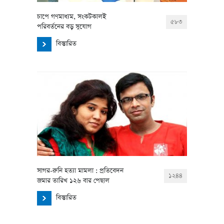
চাপে গণমাধ্যম, সংকটকালই
৫৮৩
পরিবর্তনের বড় সুযোগ
বিস্তারিত
সাগর-রুনি হত্যা মামলা : প্রতিবেদন
১২৪৪
জমার তারিখ ১২৬ বার পেছাল
বিস্তারিত