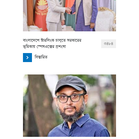
বাংলাদেশে স্টারলিংক চালুতে সরকারের
৩৪৮৪
ভূমিকায় স্পেসএক্সের প্রশংসা
বিস্তারিত