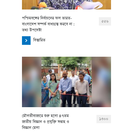
পশ্চিমবঙ্গের নির্বাচনের ফল ভারত-
৫৫৬
বাংলাদেশ সম্পর্ক বাধাগ্রস্ত করবে না :
তথ্য উপদেষ্টা
বিস্তারিত
মৌলভীবাজারে শুরু হলো ৪৭তম
১৩০০
জাতীয় বিজ্ঞান ও প্রযুক্তি সপ্তাহ ও
বিজ্ঞান মেলা