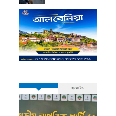
মারা গেছেন ‘গজনি’ খ্যাত অভিনেতা
প্রদীপ রাওয়াত
NCP demands Indian
envoy be summoned
over Hasina’s Delhi
press conference
আলোচিত