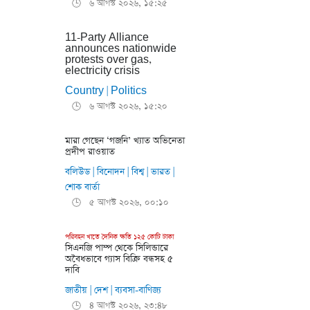
৬ আগস্ট ২০২৬, ১৫:২৫
🕒
11-Party Alliance
announces nationwide
protests over gas,
electricity crisis
Country
Politics
|
৬ আগস্ট ২০২৬, ১৫:২০
🕒
মারা গেছেন ‘গজনি’ খ্যাত অভিনেতা
প্রদীপ রাওয়াত
বলিউড
বিনোদন
বিশ্ব
ভারত
|
|
|
|
শোক বার্তা
৫ আগস্ট ২০২৬, ০০:১০
🕒
পরিবহন খাতে দৈনিক ক্ষতি ১২৫ কোটি টাকা
সিএনজি পাম্প থেকে সিলিন্ডারে
অবৈধভাবে গ্যাস বিক্রি বন্ধসহ ৫
দাবি
জাতীয়
দেশ
ব্যবসা-বাণিজ্য
|
|
৪ আগস্ট ২০২৬, ২৩:৪৮
🕒