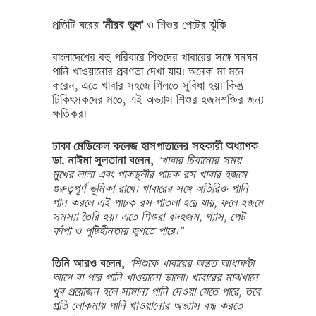
প্রতিটি ঘরের
‘নীরব ভুল’
ও শিশুর পেটের ঝুঁকি
বাংলাদেশের বহু পরিবারে শিশুদের খাবারের সঙ্গে ঘনঘন
পানি খাওয়ানোর প্রবণতা দেখা যায়। অনেক মা মনে
করেন, এতে খাবার সহজে গিলতে সুবিধা হয়। কিন্তু
চিকিৎসকদের মতে, এই অভ্যাস শিশুর হজমশক্তির জন্য
ক্ষতিকর।
ঢাকা মেডিকেল কলেজ হাসপাতালের সহকারী অধ্যাপক
ডা. নাঈমা সুলতানা বলেন,
“খাবার চিবানোর সময়
মুখের লালা এবং পাকস্থলীর পাচক রস খাবার হজমে
গুরুত্বপূর্ণ ভূমিকা রাখে। খাবারের সঙ্গে অতিরিক্ত পানি
পান করলে এই পাচক রস পাতলা হয়ে যায়, ফলে হজমে
সমস্যা তৈরি হয়। এতে শিশুরা বদহজম, গ্যাস, পেট
ফাঁপা ও পুষ্টিহীনতায় ভুগতে পারে।”
তিনি আরও বলেন,
“শিশুকে খাবারের অন্তত আধাঘণ্টা
আগে বা পরে পানি খাওয়ানো ভালো। খাবারের মাঝখানে
খুব প্রয়োজন হলে সামান্য পানি দেওয়া যেতে পারে, তবে
প্রতি লোকমায় পানি খাওয়ানোর অভ্যাস বন্ধ করতে