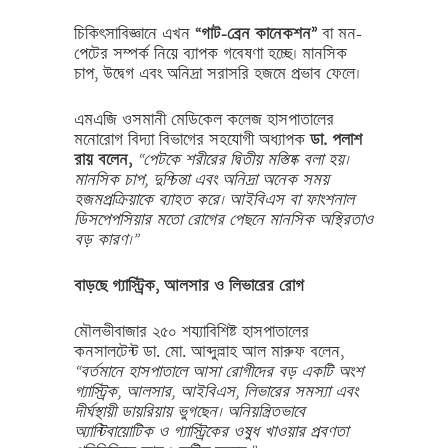
চিকিৎসাবিজ্ঞানে এখন
“গাট-ব্রেন কানেকশন”
বা মন-
পেটের সম্পর্ক নিয়ে ব্যাপক গবেষণা হচ্ছে। মানসিক
চাপ, উদ্বেগ এবং অনিদ্রা সরাসরি হজমে প্রভাব ফেলে।
এমএজি ওসমানী মেডিকেল কলেজ হাসপাতালের
মনোরোগ বিদ্যা বিভাগের সহযোগী অধ্যাপক
ডা. পলাশ
রায় বলেন,
“পেটকে শরীরের দ্বিতীয় মস্তিষ্ক বলা হয়।
মানসিক চাপ, দুশ্চিন্তা এবং অনিদ্রা অনেক সময়
হজমপ্রক্রিয়াকে ব্যাহত করে। আইবিএস বা ফাংশনাল
ডিসপেপসিয়ার মতো রোগের পেছনে মানসিক অস্থিরতাও
বড় কারণ।”
বাড়ছে গ্যাস্ট্রিক, আলসার ও লিভারের রোগ
মৌলভীবাজার ২৫০ শয্যাবিশিষ্ট হাসপাতালের
কনসালটেন্ট ডা. মো. আব্দুল্লাহ আল মারুফ বলেন,
“বর্তমানে হাসপাতালে আসা রোগীদের বড় একটি অংশ
গ্যাস্ট্রিক, আলসার, আইবিএস, লিভারের সমস্যা এবং
দীর্ঘস্থায়ী ডায়রিয়ায় ভুগছেন। অনিয়ন্ত্রিতভাবে
অ্যান্টিবায়োটিক ও গ্যাস্ট্রিকের ওষুধ খাওয়ার প্রবণতা