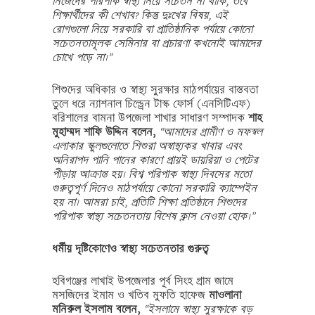
নিজেদের পরিপাক স্বাস্থ্য নিয়ে সচেতন না থাকি, তবে
শিক্ষার্থীদের কী শেখাব? কিন্তু দুঃখের বিষয়, এই
রোগগুলো নিয়ে সরকারি বা প্রাতিষ্ঠানিক পর্যায়ে কোনো
সচেতনতামূলক সেমিনার বা প্রচারণা কখনোই আমাদের
চোখে পড়ে না।”
শিশুদের অধিকার ও স্বাস্থ্য সুরক্ষার মাঠপর্যায়ের বাস্তবতা
তুলে ধরে ন্যাশনাল চিল্ড্রেন টাস্ক ফোর্স (এনসিটিএফ)
বরিশালের বামনা উপজেলা শাখার সাধারণ সম্পাদক
শাহ
মুহাম্মদ শাফি উদ্দিন বলেন,
“আমাদের গ্রামীণ ও মফস্বল
এলাকার স্কুলগুলোতে শিশুরা অস্বাস্থ্যকর খাবার এবং
অনিরাপদ পানি পানের কারণে প্রায়ই ডায়রিয়া ও পেটের
পীড়ায় আক্রান্ত হয়। বিশ্ব পরিপাক স্বাস্থ্য দিবসের মতো
গুরুত্বপূর্ণ দিনেও মাঠপর্যায়ে কোনো সরকারি ক্যাম্পেইন
হয় না। আমরা চাই, প্রতিটি শিক্ষা প্রতিষ্ঠানে শিশুদের
পরিপাক স্বাস্থ্য সচেতনতায় বিশেষ ক্লাস নেওয়া হোক।”
ধর্মীয় দৃষ্টিকোণেও স্বাস্থ্য সচেতনতার গুরুত্ব
হবিগঞ্জের লাখাই উপজেলার পূর্ব সিংহ গ্রাম জামে
মসজিদের ইমাম ও খতিব মুফতি হাফেজ
মাওলানা
মনিরুল ইসলাম বলেন,
“ইসলামে স্বাস্থ্য সুরক্ষাকে বড়