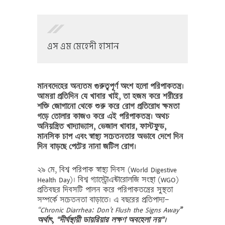
এস এম মেহেদী হাসান
মানবদেহের অন্যতম গুরুত্বপূর্ণ অংশ হলো পরিপাকতন্ত্র।
আমরা প্রতিদিন যে খাবার খাই, তা হজম করে শরীরের
শক্তি জোগানো থেকে শুরু করে রোগ প্রতিরোধ ক্ষমতা
গড়ে তোলার কাজও করে এই পরিপাকতন্ত্র। অথচ
অনিয়ন্ত্রিত খাদ্যাভ্যাস, ভেজাল খাবার, ফাস্টফুড,
মানসিক চাপ এবং স্বাস্থ্য সচেতনতার অভাবে দেশে দিন
দিন বাড়ছে পেটের নানা জটিল রোগ।
২৯ মে, বিশ্ব পরিপাক স্বাস্থ্য দিবস (World Digestive
Health Day)। বিশ্ব গ্যাস্ট্রোএন্টারোলজি সংস্থা (WGO)
প্রতিবছর দিবসটি পালন করে পরিপাকতন্ত্রের সুস্থতা
সম্পর্কে সচেতনতা বাড়াতে। এ বছরের প্রতিপাদ্য—
“Chronic Diarrhea: Don’t Flush the Signs Away
”
অর্থাৎ, “দীর্ঘস্থায়ী ডায়রিয়ার লক্ষণ অবহেলা নয়”।