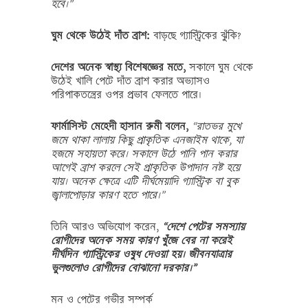
হবে।”
ঘুম থেকে উঠেই দাঁত ব্রাশ:
বাড়ছে গ্যাস্ট্রিকের ঝুঁকি?
দেশের অনেক স্বাস্থ্য বিশেষজ্ঞের মতে,
সকালে ঘুম থেকে
উঠেই খালি পেটে দাঁত ব্রাশ করার অভ্যাসও
পরিপাকতন্ত্রের ওপর প্রভাব ফেলতে পারে।
ফার্মাসিস্ট মেহেদী হাসান রুমী বলেন,
“রাতভর মুখে
জমে থাকা লালায় কিছু প্রাকৃতিক এনজাইম থাকে, যা
হজমে সহায়তা করে। সকালে উঠে পানি পান করার
আগেই ব্রাশ করলে সেই প্রাকৃতিক উপাদান নষ্ট হয়ে
যায়। অনেক ক্ষেত্রে এটি দীর্ঘমেয়াদি গ্যাস্ট্রিক বা বুক
জ্বালাপোড়ার কারণ হতে পারে।”
তিনি আরও অভিযোগ করেন,
“দেশে পেটের সমস্যায়
রোগীদের অনেক সময় কারণ খুঁজে বের না করেই
দীর্ঘদিন গ্যাস্ট্রিকের ওষুধ দেওয়া হয়। জীবনযাত্রার
ভুলগুলোও রোগীদের বোঝানো দরকার।”
মন ও পেটের গভীর সম্পর্ক