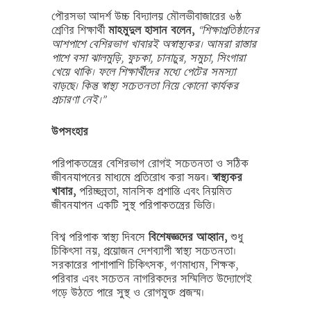
পৌরসভা আদর্শ উচ্চ বিদ্যালয় মৌলভীবাজারের ৬ষ্ঠ
শ্রেণির শিক্ষার্থী
মাহমুদুল হাসান বলেন,
“শিক্ষাপ্রতিষ্ঠানের
আশপাশে বেশিরভাগ খাবারই অস্বাস্থ্যকর। আমরা রাস্তার
পাশে বসা ঝালমুড়ি, ফুচকা, চানাচুর, সমুচা, সিংগারা
খেয়ে থাকি। ফলে শিক্ষার্থীদের মধ্যে পেটের সমস্যা
বাড়ছে। কিন্তু স্বাস্থ্য সচেতনতা নিয়ে কোনো কার্যকর
প্রচারণা নেই।”
উপসংহার
পরিপাকতন্ত্রের বেশিরভাগ রোগই সচেতনতা ও সঠিক
জীবনযাপনের মাধ্যমে প্রতিরোধ করা সম্ভব।
স্বাস্থ্যকর
খাবার,
পরিচ্ছন্নতা, মানসিক প্রশান্তি এবং নিয়মিত
জীবনযাপন একটি সুস্থ পরিপাকতন্ত্রের ভিত্তি।
বিশ্ব পরিপাক স্বাস্থ্য দিবসে
বিশেষজ্ঞদের আহ্বান,
শুধু
চিকিৎসা নয়, প্রয়োজন দেশব্যাপী স্বাস্থ্য সচেতনতা।
সরকারের পাশাপাশি চিকিৎসক, গণমাধ্যম, শিক্ষক,
পরিবার এবং সচেতন নাগরিকদের সম্মিলিত উদ্যোগেই
গড়ে উঠতে পারে সুস্থ ও রোগমুক্ত প্রজন্ম।