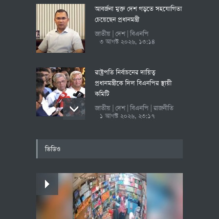
আবর্জনা মুক্ত দেশ গড়তে সহযোগিতা
চেয়েছেন প্রধানমন্ত্রী
জাতীয়
দেশ
বিএনপি
|
|
৩ আগস্ট ২০২৬, ১৩:১৪
রাষ্ট্রপতি নির্বাচনের দায়িত্ব
প্রধানমন্ত্রীকে দিল বিএনপির স্থায়ী
কমিটি
জাতীয়
দেশ
বিএনপি
রাজনীতি
|
|
|
১ আগস্ট ২০২৬, ২৩:১৭
নাহিদ ইসলাম
ভিডিও
গণতন্ত্র শক্তিশালী না হলে সাম্প্রদায়িক
সম্প্রীতি নিশ্চিত হবে না
জাতীয়
জাতীয় নাগরিক পার্টি
দেশ
|
|
|
রাজনীতি
১ আগস্ট ২০২৬, ২২:৫৯
আংশিক চালু হয়েছে মহেশখালীর