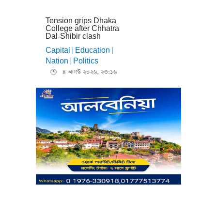
Tension grips Dhaka
College after Chhatra
Dal-Shibir clash
Capital
Education
|
|
Nation
Politics
|
৪ আগস্ট ২০২৬, ২৩:১৬
🕒