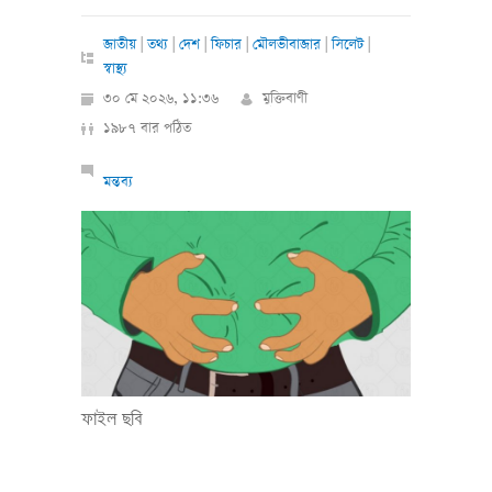
জাতীয়
|
তথ্য
|
দেশ
|
ফিচার
|
মৌলভীবাজার
|
সিলেট
|
স্বাস্থ্য
৩০ মে ২০২৬, ১১:৩৬
মুক্তিবাণী
১৯৮৭ বার পঠিত
মন্তব্য
ফাইল ছবি