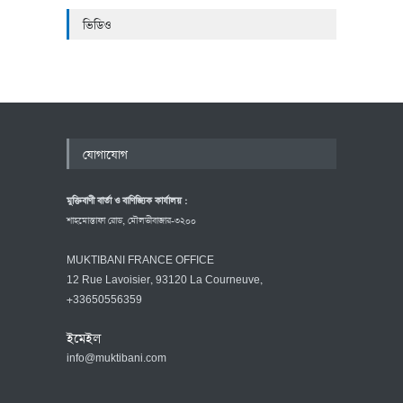
ভিডিও
যোগাযোগ
মুক্তিবাণী বার্তা ও বাণিজ্যিক কার্যালয় :
শাহমোস্তাফা রোড, মৌলভীবাজার-৩২০০
MUKTIBANI FRANCE OFFICE
12 Rue Lavoisier, 93120 La Courneuve,
+33650556359
ইমেইল
info@muktibani.com