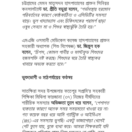
চট্টগ্রামের মেমন মাতৃসদন হাসপাতালের প্রাক্তন সিনিয়র
কনসালট্যান্ট
ডা. প্রীতি বড়ুয়া বলেন,
“গর্ভাবস্থায় হরমোন
পরিবর্তনের কারণে কোষ্ঠকাঠিন্য ও এসিডিটির সমস্যা
বাড়ে। ভুল খাদ্যাভ্যাস এবং চিকিৎসকের পরামর্শ ছাড়া
ওষুধ সেবনে মা ও শিশুর স্বাস্থ্যঝুঁকি তৈরি হয়।”
এমএজি ওসমানী মেডিকেল কলেজ হাসপাতালের প্রাক্তন
সহকারী অধ্যাপক (শিশু বিশেষজ্ঞ)
ডা. জিল্লুল হক
বলেন,
“চিপস, কোমল পানীয় ও ফাস্টফুড শিশুদের
হজমশক্তি নষ্ট করছে। শিশুদের ঘরে তৈরি স্বাস্থ্যকর
খাবারে অভ্যস্ত করতে হবে।”
ভুক্তভোগী ও মাঠপর্যায়ের কণ্ঠস্বর
সাতক্ষিরা সদর উপজেলার ফতেপুর সপ্রাবি’র সহকারী
শিক্ষিকা মিথিলা ফারজানা (৩৭) নিজের দীর্ঘদিনের
শারীরিক সমস্যার
অভিজ্ঞতা তুলে ধরে বলেন,
“পেশাগত
ব্যস্ততার কারণে অনেক সময় সময়মতো খাওয়া হয় না।
গত কয়েক বছর ধরে আমি গ্যাস্ট্রিক ও আইবিএস
(IBS)-এর সমস্যায় ভুগছি। একটু ভাজাপোড়া খেলেই
পেট ফুলে যায়, বুকে ব্যথা করে। আমরা শিক্ষকরাই যদি