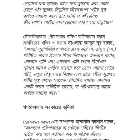
নেয়ামত বলা হয়েছে। রাতে দ্রুত ঘুমানো এবং ভোরে
জেগে ওঠা সুন্নাত। নিয়মিত জীবনযাপন শরীর সুস্থ
রাখতে সাহায্য করে। রাত জাগা ও অনিয়মিত
জীবনযাপন পেটের নানা রোগের কারণ হয়ে দাঁড়াচ্ছে।”
মৌলভীবাজার পৌরসভার দক্ষিণ কলিমাবাদ জামে
মসজিদের খতিব ও ইমাম
মাওলানা আব্দুন নুর বলেন,
“আমরা সুন্নাহভিত্তিক খাবার গ্রহণ করি না। রাসূল (সা.)
পরিমিত খাবার গ্রহণের শিক্ষা দিয়েছেন। একভাগ খাবার,
একভাগ পানি এবং একভাগ খালি রাখার নির্দেশনা
মানলে অনেক পেটের সমস্যা কমে যেত। এছাড়া ভোরে
হাঁটা, দুপুরে কিছু সময় বিশ্রাম এবং রাতে হাঁটার সুন্নাহও
শরীর সুস্থ রাখতে সহায়ক। নিয়মিত নামাজ আদায়ও
একটি উত্তম শারীরিক ব্যায়াম, যা পরিপাকতন্ত্র ভালো
রাখতে সাহায্য করে।”
গণমাধ্যম ও সরকারের ভূমিকা
EyeNews.news-এর সম্পাদক
হাসানাত কামাল বলেন,
“আমাদের পরিপাকতন্ত্র বা পেটকে শরীরের ‘দ্বিতীয়
মস্তিষ্ক’ বলা হয়। বর্তমান ব্যস্ত ও যান্ত্রিক জীবনে