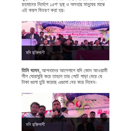
রহমানের নির্দেশে ১৫শ’ দুস্থ ও অসহায় মানুষের মাঝে
এই কম্বল বিতরণ করা হয়।
ছবি মুক্তিবাণী
তিনি বলেন,
আপনাদের আশেপাশে যদি কোন আওয়ামী
লীগ ঘোরাঘুরি করে তাহলে তার পেটে পাড়া মেরে যে
টাকা গুলো চুরি করেছে এগুলো বের করে নিবেন।
ছবি মুক্তিবাণী