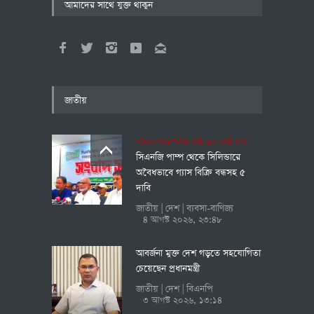
আমাদের সাথে যুক্ত থাকুন
জাতীয়
পরিবহন খাতে দৈনিক ক্ষতি ১২৫ কোটি টাকা
সিএনজি পাম্প থেকে সিলিন্ডারে
অবৈধভাবে গ্যাস বিক্রি বন্ধসহ ৫
দাবি
জাতীয়
দেশ
ব্যবসা-বাণিজ্য
|
|
৪ আগস্ট ২০২৬, ২৩:৪৮
আবর্জনা মুক্ত দেশ গড়তে সহযোগিতা
চেয়েছেন প্রধানমন্ত্রী
জাতীয়
দেশ
বিএনপি
|
|
৩ আগস্ট ২০২৬, ১৩:১৪