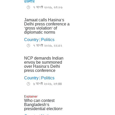
রাজনীতি
৭ আগস্ট ২০২৬, ২৩:০৬
🕒
Jamaat calls Hasina’s
Delhi press conference a
‘gross violation’ of
diplomatic norms
Country
Politics
|
৭ আগস্ট ২০২৬, ২২:৫২
🕒
NCP demands Indian
envoy be summoned
over Hasina’s Delhi
press conference
Country
Politics
|
৬ আগস্ট ২০২৬, ২৩:৪৪
🕒
Explainer
Who can contest
Bangladesh’s
presidential election?