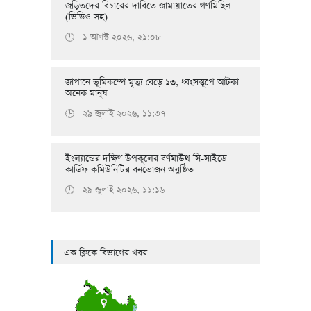
জড়িতদের বিচারের দাবিতে জামায়াতের গণমিছিল
(ভিডিও সহ)
১ আগস্ট ২০২৬, ২১:০৮
🕒
জাপানে ভূমিকম্পে মৃত্যু বেড়ে ১৩, ধ্বংসস্তূপে আটকা
অনেক মানুষ
২৯ জুলাই ২০২৬, ১১:৩৭
🕒
ইংল্যান্ডের দক্ষিণ উপকূলের বর্ণমাউথ সি-সাইডে
কার্ডিফ কমিউনিটির বনভোজন অনুষ্ঠিত
২৯ জুলাই ২০২৬, ১১:১৬
🕒
এক ক্লিকে বিভাগের খবর