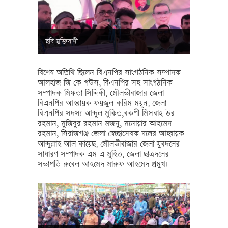
ছবি মুক্তিবাণী
বিশেষ অতিথি ছিলেন বিএনপির সাংগঠনিক সম্পাদক
আলহাজ জি কে গউস, বিএনপির সহ সাংগঠনিক
সম্পাদক মিফতা সিদ্দিকী, মৌলভীবাজার জেলা
বিএনপির আহ্বায়ক ফয়জুল করিম ময়ূন, জেলা
বিএনপির সদস্য আব্দুল মুকিত,বকশী মিসবাহ উর
রহমান, মুজিবুর রহমান মজনু, মনোয়ার আহমেদ
রহমান, সিরাজগঞ্জ জেলা স্বেচ্ছাসেবক দলের আহ্বায়ক
আব্দুল্লাহ আল কায়েছ, মৌলভীবাজার জেলা যুবদলের
সাধারণ সম্পাদক এম এ মুহিত, জেলা ছাত্রদলের
সভাপতি রুবেল আহমেদ মারুফ আহমেদ প্রমুখ।