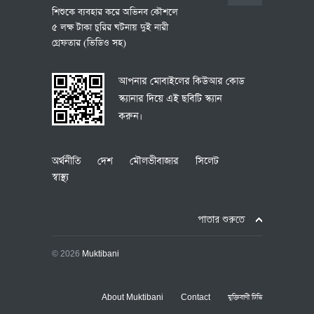
শিশুকে ব্যবহার করে অভিনব কৌশলে
লক্ষ্য 
৫ লক্ষ টাকা চুরির ঘটনায় দুই নারী
(ভিডিও 
গ্রেফতার (ভিডিও সহ)
আপনার মোবাইলের কিউআর কোড
স্ক্যানার দিয়ে এই ছবিটি স্ক্যান
করুন।
অর্থনীতি
দেশ
মৌলভীবাজার
সিলেট
স্বাস্থ্য
পাতার শুরুতে
© 2026
Muktibani
About Muktibani
Contact
মুক্তিবাণী টিভি