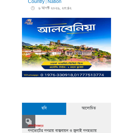
Country
Nation
|
৬ আগস্ট ২০২৬, ২৩:৪২
🕒
ছবি
আলোচিত
মৌলভীবাজারে
গণভোটের গণরায় বাস্তবায়ন ও জুলাই গণহত্যায়