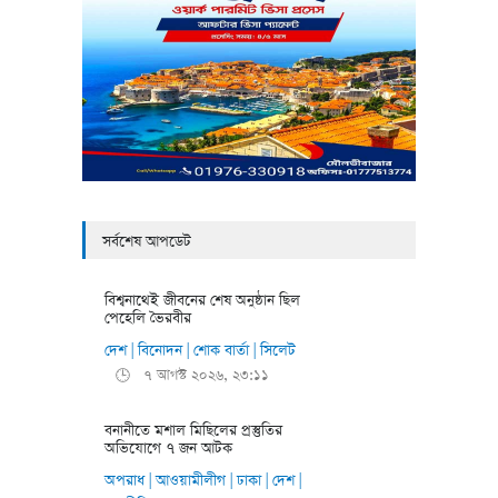
সর্বশেষ আপডেট
বিশ্বনাথেই জীবনের শেষ অনুষ্ঠান ছিল
পেহেলি ভৈরবীর
দেশ
বিনোদন
শোক বার্তা
সিলেট
|
|
|
৭ আগস্ট ২০২৬, ২৩:১১
🕒
বনানীতে মশাল মিছিলের প্রস্তুতির
অভিযোগে ৭ জন আটক
অপরাধ
আওয়ামীলীগ
ঢাকা
দেশ
|
|
|
|