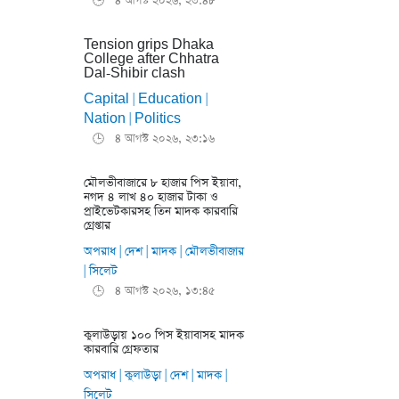
৪ আগস্ট ২০২৬, ২৩:৪৮
🕒
Tension grips Dhaka
College after Chhatra
Dal-Shibir clash
Capital
Education
|
|
Nation
Politics
|
৪ আগস্ট ২০২৬, ২৩:১৬
🕒
মৌলভীবাজারে ৮ হাজার পিস ইয়াবা,
নগদ ৪ লাখ ৪০ হাজার টাকা ও
প্রাইভেটকারসহ তিন মাদক কারবারি
গ্রেপ্তার
অপরাধ
দেশ
মাদক
মৌলভীবাজার
|
|
|
সিলেট
|
৪ আগস্ট ২০২৬, ১৩:৪৫
🕒
কুলাউড়ায় ১০০ পিস ইয়াবাসহ মাদক
কারবারি গ্রেফতার
অপরাধ
কুলাউড়া
দেশ
মাদক
|
|
|
|
সিলেট