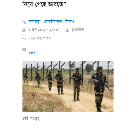
নিয়ে গেছে ভারতে”
কুলাউড়া
|
মৌলভীবাজার
|
সিলেট
১ জুন ২০২৫, ২০:১৪
মুক্তিবাণী
৮৫৬ বার পঠিত
মন্তব্য
ছবি সংগ্রহ