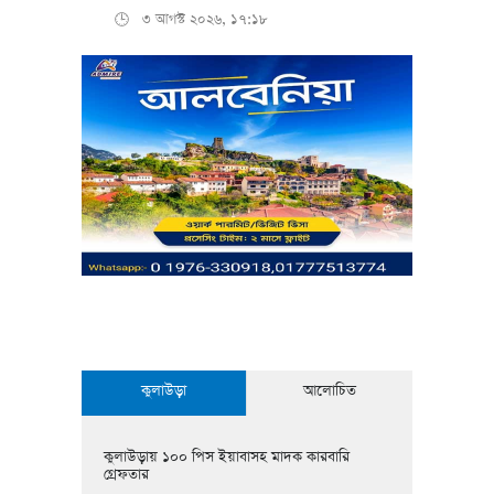
৩ আগস্ট ২০২৬, ১৭:১৮
🕒
কুলাউড়া
আলোচিত
কুলাউড়ায় ১০০ পিস ইয়াবাসহ মাদক কারবারি
গ্রেফতার