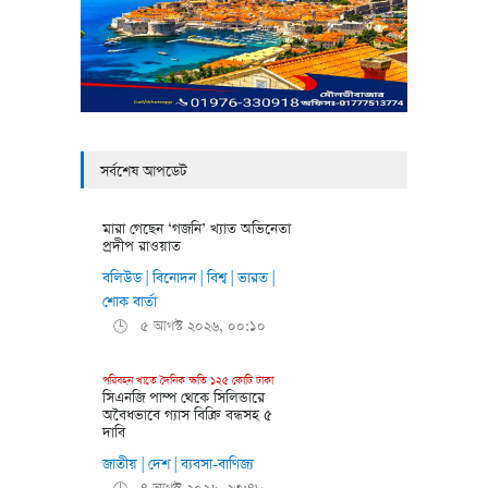
সর্বশেষ আপডেট
মারা গেছেন ‘গজনি’ খ্যাত অভিনেতা
প্রদীপ রাওয়াত
বলিউড
বিনোদন
বিশ্ব
ভারত
|
|
|
|
শোক বার্তা
৫ আগস্ট ২০২৬, ০০:১০
🕒
পরিবহন খাতে দৈনিক ক্ষতি ১২৫ কোটি টাকা
সিএনজি পাম্প থেকে সিলিন্ডারে
অবৈধভাবে গ্যাস বিক্রি বন্ধসহ ৫
দাবি
জাতীয়
দেশ
ব্যবসা-বাণিজ্য
|
|