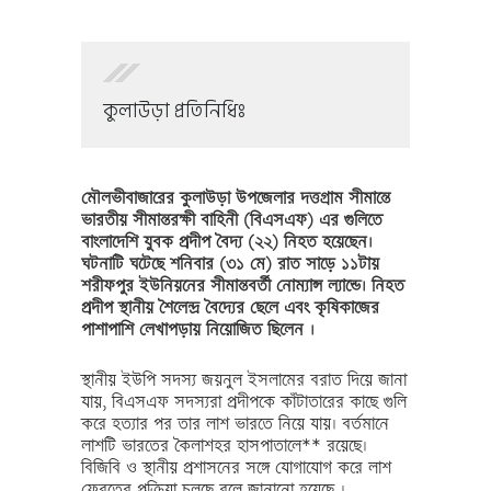
কুলাউড়া প্রতিনিধিঃ
মৌলভীবাজারের কুলাউড়া উপজেলার দত্তগ্রাম সীমান্তে
ভারতীয় সীমান্তরক্ষী বাহিনী (বিএসএফ) এর গুলিতে
বাংলাদেশি যুবক প্রদীপ বৈদ্য (২২) নিহত হয়েছেন।
ঘটনাটি ঘটেছে শনিবার (৩১ মে) রাত সাড়ে ১১টায়
শরীফপুর ইউনিয়নের সীমান্তবর্তী নোম্যান্স ল্যান্ডে। নিহত
প্রদীপ স্থানীয় শৈলেন্দ্র বৈদ্যের ছেলে এবং কৃষিকাজের
পাশাপাশি লেখাপড়ায় নিয়োজিত ছিলেন ।
স্থানীয় ইউপি সদস্য জয়নুল ইসলামের বরাত দিয়ে জানা
যায়, বিএসএফ সদস্যরা প্রদীপকে কাঁটাতারের কাছে গুলি
করে হত্যার পর তার লাশ ভারতে নিয়ে যায়। বর্তমানে
লাশটি ভারতের কৈলাশহর হাসপাতালে** রয়েছে।
বিজিবি ও স্থানীয় প্রশাসনের সঙ্গে যোগাযোগ করে লাশ
ফেরতের প্রক্রিয়া চলছে বলে জানানো হয়েছে ।