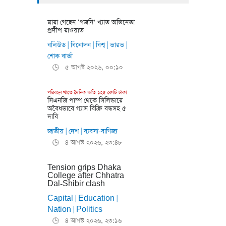
মারা গেছেন ‘গজনি’ খ্যাত অভিনেতা
প্রদীপ রাওয়াত
বলিউড
বিনোদন
বিশ্ব
ভারত
|
|
|
|
শোক বার্তা
৫ আগস্ট ২০২৬, ০০:১০
🕒
পরিবহন খাতে দৈনিক ক্ষতি ১২৫ কোটি টাকা
সিএনজি পাম্প থেকে সিলিন্ডারে
অবৈধভাবে গ্যাস বিক্রি বন্ধসহ ৫
দাবি
জাতীয়
দেশ
ব্যবসা-বাণিজ্য
|
|
৪ আগস্ট ২০২৬, ২৩:৪৮
🕒
Tension grips Dhaka
College after Chhatra
Dal-Shibir clash
Capital
Education
|
|
Nation
Politics
|
৪ আগস্ট ২০২৬, ২৩:১৬
🕒