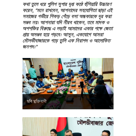
কথা তুলে ধরে পুলিশ সুপার দৃপ্ত কণ্ঠে হুঁশিয়ারি উচ্চারণ
করেন, “মনে রাখবেন, আপনাদের সহযোগিতা ছাড়া এই
সমাজের গভীরে শিকড় গেঁড়ে বসা অন্ধকারকে দূর করা
সম্ভব নয়। আপনারা যদি নীরব থাকেন, তবে মাদক ও
অপশক্তির বিরুদ্ধে এ লড়াই আমাদের একার পক্ষে জেতা
প্রায় অসম্ভব হয়ে পড়বে। আসুন, একযোগে আমরা
মৌলভীবাজারকে গড়ে তুলি এক নিরাপদ ও আলোকিত
জনপদ।”
ছবি মুক্তিবাণী