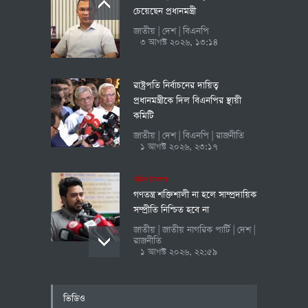
চেয়েছেন প্রধানমন্ত্রী
জাতীয়
দেশ
বিএনপি
|
|
৩ আগস্ট ২০২৬, ১৩:১৪
রাষ্ট্রপতি নির্বাচনের দায়িত্ব
প্রধানমন্ত্রীকে দিল বিএনপির স্থায়ী
কমিটি
জাতীয়
দেশ
বিএনপি
রাজনীতি
|
|
|
১ আগস্ট ২০২৬, ২৩:১৭
নাহিদ ইসলাম
গণতন্ত্র শক্তিশালী না হলে সাম্প্রদায়িক
সম্প্রীতি নিশ্চিত হবে না
জাতীয়
জাতীয় নাগরিক পার্টি
দেশ
|
|
|
রাজনীতি
১ আগস্ট ২০২৬, ২২:৫৯
প্রতিবাদে ১২ আগস্ট অবস্থান কর্মসূচি
ভিডিও
আপিল বিভাগে সাংবাদিক নিষিদ্ধ!