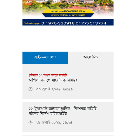
আইন-আদালত
আলোচিত
প্রতিবাদে ১২ আগস্ট অবস্থান কর্মসূচি
আপিল বিভাগে সাংবাদিক নিষিদ্ধ!
৩০ জুলাই ২০২৬, ২২:৫৯
🕒
২৬ টুথপেস্টে মাইক্রোপ্লাস্টিক : বিশেষজ্ঞ কমিটি
গঠনের নির্দেশ হাইকোর্টের
২৮ জুলাই ২০২৬, ১৬:২৫
🕒