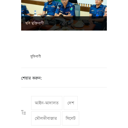
ছবি মুক্তিবাণী
মুক্তিবাণী
শেয়ার করুন:
আইন-আদালত
দেশ
মৌলভীবাজার
সিলেট