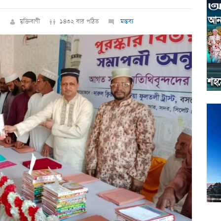
মুক্তিবাণী
১৪৩২ বার পঠিত
মন্তব্য