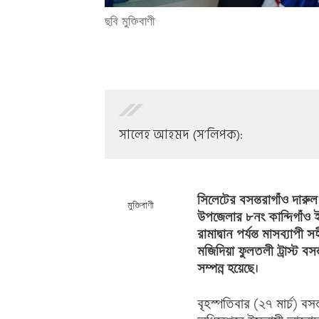
ছবি মুক্তিবাণী
সালেহ আহমদ (স’লিপক):
সিলেটের বসন্তরাগাঁও দারুল
মুক্তিবাণী
উপজেলার ৮নং কান্দিগাঁও ই
রামাদ্বান পর্যন্ত মাসব্যাপী 
মজিদিয়া ফুলতলী ট্রাস্ট বসন
সম্পন্ন হয়েছে।
বৃহস্পতিবার (২৭ মার্চ) বস