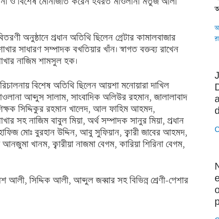
া ও বিশেষ মোনাজাত করেন হযরত মাওলানা মর্তুজ আলী
অ
অ
 বিতরণী অনুষ্ঠানে প্রধান অতিথি ছিলেন গ্রেটার কামালবাজার
র
শাখার সাধারণ সম্পাদক বখতিয়ার খাঁন। স্বাগত বক্তব্য রাখেন
ত শাখার নাজিম শামসুল হক।
 পরিচালনায় বিশেষ অতিথি ছিলেন আয়শা মনোয়ারা দাখিল
র মাওলানা আব্দুস সালাম, সাংবাদিক অলিউর রহমান, জালালাবাদ
a
ের শিক্ষক সিদ্দিকুর রহমান খালেদ, আল ফাহিম আহমদ,
শাখার সহ নাজিম বাবুল মিয়া, অর্থ সম্পাদক সানুর মিয়া, প্রধান
C
হাফিজ মোঃ বুরহান উদ্দিন, আবু সুফিয়ান, ক্বারী জাবের আহমদ,
য়া আনজুমা খানম, ক্বারীয়া নাজমা বেগম, কারিয়া শিরিনা বেগম,
আলী, সিদ্দিক আলী, আব্দুল জব্বার সহ বিভিন্ন শ্রেণী-পেশার
o