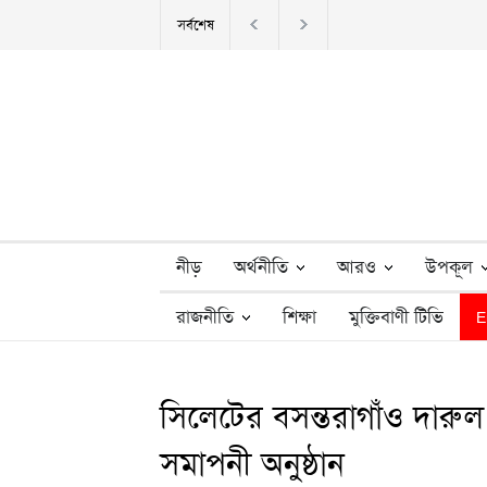
সর্বশেষ
বিশ্বনাথেই জী
নীড়
অর্থনীতি
আরও
উপকূল
রাজনীতি
শিক্ষা
মুক্তিবাণী টিভি
E
সিলেটের বসন্তরাগাঁও দারুল 
সমাপনী অনুষ্ঠান