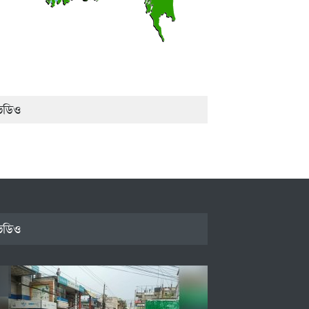
িডিও
িডিও