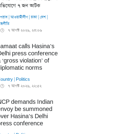
ভিযোগে ৭ জন আটক
পরাধ
|
আওয়ামীলীগ
|
ঢাকা
|
দেশ
|
াজনীতি
৭ আগস্ট ২০২৬, ২৩:০৬
🕒
Jamaat calls Hasina’s
Delhi press conference
 ‘gross violation’ of
diplomatic norms
ountry
|
Politics
৭ আগস্ট ২০২৬, ২২:৫২
🕒
NCP demands Indian
envoy be summoned
ver Hasina’s Delhi
press conference