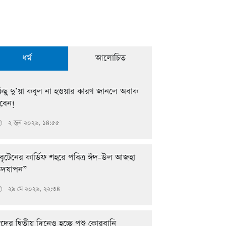
ধর্ম
আলোচিত
িছু দু’য়া কবুল না হওয়ার কারণ জানলে অবাক
বেন!
২ জুন ২০২৬, ১৪:৫৫

বৃটেনের কার্ডিফ শহরে পবিত্র ঈদ-উল আজহা
দযাপন”
২৯ মে ২০২৬, ২২:৩৪

দের দ্বিতীয় দিনেও হচ্ছে পশু কোরবানি