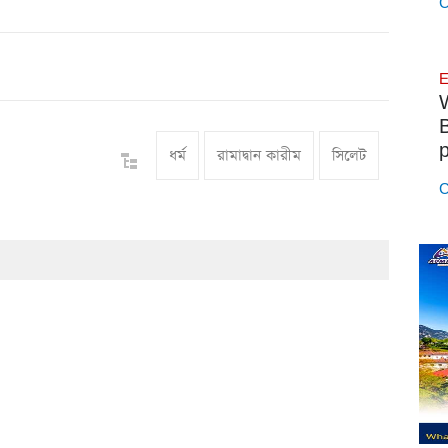
C
E
p
ধর্ম
রামাদ্বান কারীম
সিলেট
C