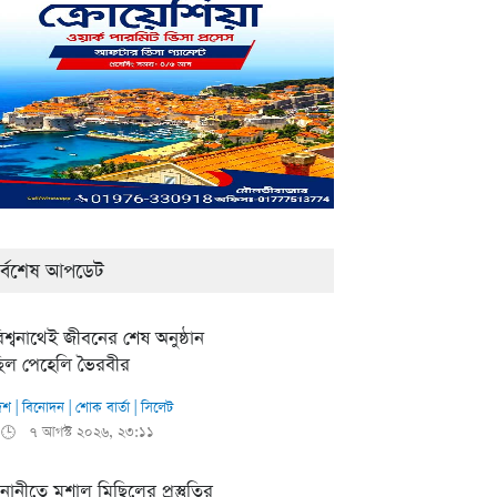
র্বশেষ আপডেট
িশ্বনাথেই জীবনের শেষ অনুষ্ঠান
িল পেহেলি ভৈরবীর
েশ
|
বিনোদন
|
শোক বার্তা
|
সিলেট
৭ আগস্ট ২০২৬, ২৩:১১
🕒
নানীতে মশাল মিছিলের প্রস্তুতির