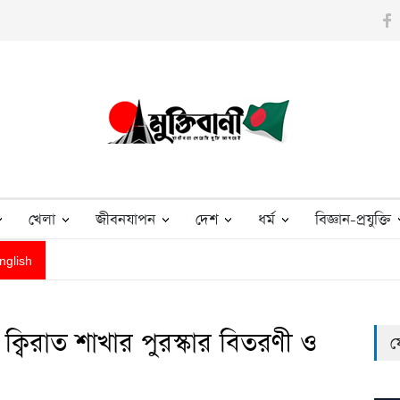
বনের শেষ অনুষ্ঠান ছিল পেহেলি ভৈরবীর
বনানীতে মশাল মিছিল
খেলা
জীবনযাপন
দেশ
ধর্ম
বিজ্ঞান-প্রযুক্তি
nglish
ক্বিরাত শাখার পুরস্কার বিতরণী ও
ফ