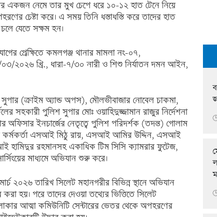
িদের একজন নেমে তার মুখ চেপে ধরে ১০-১২ হাত টেনে নিয়ে
হরণের চেষ্টা করে। এ সময় তিনি ধস্তাধস্তি করে তাদের হাত
 চলে যেতে সক্ষম হন।
ের প্রেক্ষিতে কমলগঞ্জ থানার মামলা নং-০৭,
৩/২০২৬ খ্রি., ধারা-৭/৩০ নারী ও শিশু নির্যাতন দমন আইন,
ব
 সুপার (ক্রাইম অ্যান্ড অপস), মৌলভীবাজার নোবেল চাকমা,
কেলের সহকারী পুলিশ সুপার মোঃ ওয়াহিদুজ্জামান রাজুর নির্দেশনা

নার অফিসার ইনচার্জের নেতৃত্বে পুলিশ পরিদর্শক (তদন্ত) গোলাম
ারী কর্মকর্তা এসআই মিঠু রায়, এসআই আমির উদ্দিন, এসআই
 হামিদুর রহমানসহ একাধিক টিম সিসি ক্যামরার ফুটেজ,
ম
 সোর্সিংয়ের মাধ্যমে অভিযান শুরু করে।
ল
ম
মার্চ ২০২৬ তারিখ সিলেট মহানগরীর বিভিন্ন স্থানে অভিযান
 করা হয়। পরে তাদের দেওয়া তথ্যের ভিত্তিতে সিলেট

াকার আত্মা কমিউনিটি সেন্টারের ভেতর থেকে অপহরণের