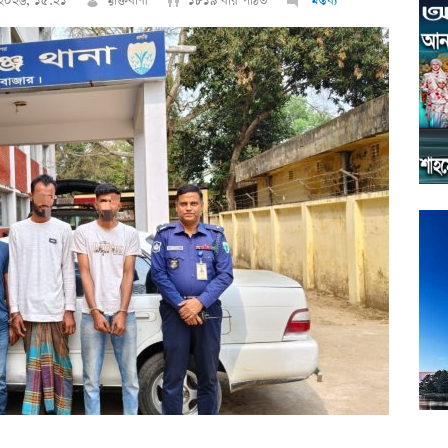
চ ২০২৬, ১৫:২১
মুক্তিবাণী
১৮১৯ বার পঠিত
মন্তব্য
ছবি ম