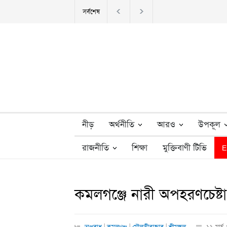
সর্বশেষ
NCP demands Indian envoy be s
নীড়
অর্থনীতি
আরও
উপকূল
রাজনীতি
শিক্ষা
মুক্তিবাণী টিভি
E
কমলগঞ্জে নারী অপহরণচেষ্ট