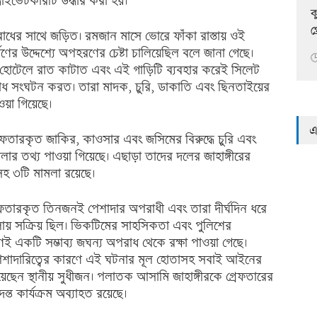
্রাইভেটকারটি উদ্ধার করা হয়।
ক
গ
াধের সাথে জড়িত। রমজান মাসে ভোরে ফাঁকা রাস্তায় ওই
ণের উদ্দেশ্যে অপহরণের চেষ্টা চালিয়েছিল বলে জানা গেছে।

্তা হোটেলে রাত কাটাত এবং এই গাড়িটি ব্যবহার করেই সিলেট
াধ সংঘটন করত। তারা মাদক, চুরি, ডাকাতি এবং ছিনতাইয়ের
য়া গিয়েছে।
এ
ফতারকৃত জাকির, কাওসার এবং জসিমের বিরুদ্ধে চুরি এবং
 তথ্য পাওয়া গিয়েছে। এছাড়া তাদের দলের জাহাঙ্গীরের
সহ ৩টি মামলা রয়েছে।
গ্রেফতারকৃত তিনজনই পেশাদার অপরাধী এবং তারা দীর্ঘদিন ধরে
েলায় সক্রিয় ছিল। ভিকটিমের সাহসিকতা এবং পুলিশের
েই একটি সম্ভাব্য জঘন্য অপরাধ থেকে রক্ষা পাওয়া গেছে।
 পেশাদারিত্বের কারণে এই ঘটনার মূল হোতাসহ সবাই আইনের
েন স্থানীয় সুধীজন। পলাতক আসামি জাহাঙ্গীরকে গ্রেফতারের
ন্ত কার্যক্রম অব্যাহত রয়েছে।