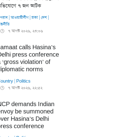
ভিযোগে ৭ জন আটক
পরাধ
|
আওয়ামীলীগ
|
ঢাকা
|
দেশ
|
াজনীতি
৭ আগস্ট ২০২৬, ২৩:০৬
🕒
Jamaat calls Hasina’s
Delhi press conference
 ‘gross violation’ of
diplomatic norms
ountry
|
Politics
৭ আগস্ট ২০২৬, ২২:৫২
🕒
NCP demands Indian
envoy be summoned
ver Hasina’s Delhi
press conference