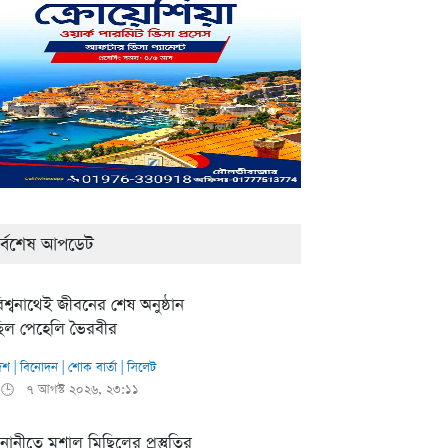
র্বশেষ আপডেট
িশ্বনাথেই জীবনের শেষ অনুষ্ঠান
িল পেহেলি ভৈরবীর
েশ
|
বিনোদন
|
শোক বার্তা
|
সিলেট
৭ আগস্ট ২০২৬, ২৩:১১
🕒
নানীতে মশাল মিছিলের প্রস্তুতির