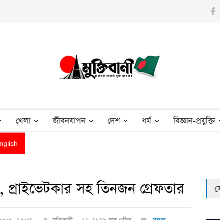
ummoned over Hasina’s Delhi press conference
Explainer
Who c
খেলা
জীবনযাপন
দেশ
ধর্ম
বিজ্ঞান-প্রযুক্তি
nglish
া, প্রাইভেটকার সহ তিনজন গ্রেফতার
ফ