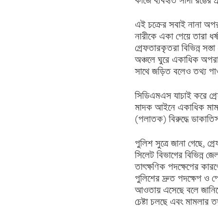
কাজে ব্যবহৃত সাদা রঙের প
এই চক্রের সবাই নানা অপর
নারীকে একা পেয়ে তারা ধর্ষ
গ্রেফতারকৃতরা বিভিন্ন সস
অঞ্চলে ঘুরে একাধিক অপর
সাথে জড়িত বলেও তথ্য পাও
সিডিএমএস যাচাই করে গ্রে
মাদক আইনে একাধিক মামলার
(পলাতক) বিরুদ্ধে ডাকাতি
পুলিশ সুত্রে জানা গেছে, 
সিলেট বিভাগের বিভিন্ন জ
তাৎক্ষণিক পদক্ষেপের কারণ
পুলিশের দ্রুত পদক্ষেপ ও
আওতায় এসেছে বলে জানিয়েছ
চেষ্টা চলছে এবং মামলার তদ