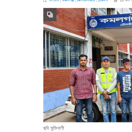
অপরাধ
|
কমলগঞ্জ
|
মৌলভীবাজার
|
শ্রীমঙ্গল
১১ মার্
ছবি মুক্তিবাণী