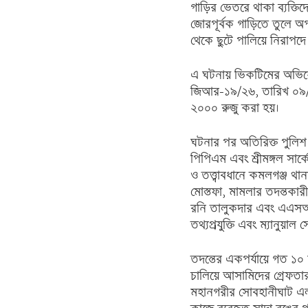
গাড়ির ভেতরে থাকা ব্যক্ত
জোরপূর্বক গাড়িতে তুলে অপ
থেকে ছুটে পালিয়ে নিরাপদে
এ ঘটনায় ভিকটিমের অভিযোগ
জিআর-১৯/২৬, তারিখ ০৯/০
২০০০ রুজু করা হয়।
ঘটনার পর অতিরিক্ত পুলিশ
পিপিএম এবং শ্রীমঙ্গল সার্
ও তত্ত্বাবধানে কমলগঞ্জ থা
মোস্তফা, মামলার তদন্তক
রনি তালুকদার এবং এএসআই
তথ্যপ্রযুক্তি এবং ম্যানুয়াল
তদন্তের একপর্যায়ে গত ১০ 
চালিয়ে আসামিদের গ্রেফতার
মহানগরীর সোবহানীঘাট এল