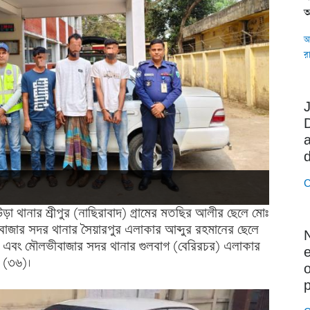
অ
অ
র
a
C
ড়া থানার শ্রীপুর (নাছিরাবাদ) গ্রামের মতছির আলীর ছেলে মোঃ
বাজার সদর থানার সৈয়ারপুর এলাকার আব্দুর রহমানের ছেলে
এবং মৌলভীবাজার সদর থানার গুলবাগ (বেরিরচর) এলাকার
া (৩৬)।
o