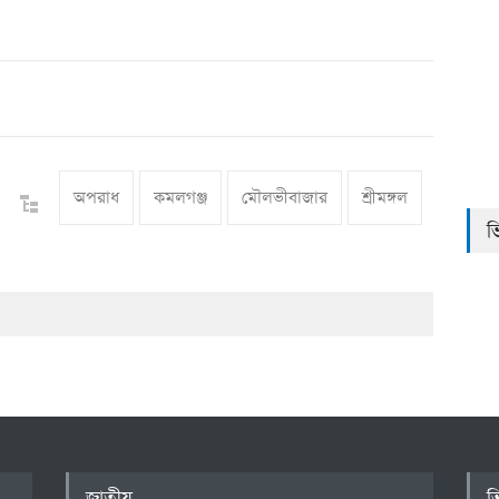
অপরাধ
কমলগঞ্জ
মৌলভীবাজার
শ্রীমঙ্গল
ভ
জাতীয়
ভ