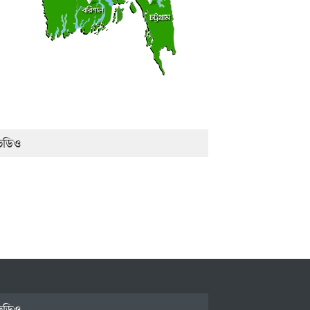
িডিও
িডিও