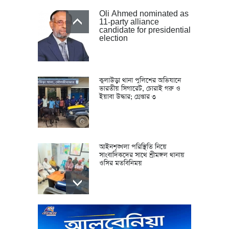
Oli Ahmed nominated as
11-party alliance
candidate for presidential
election
কুলাউড়া থানা পুলিশের অভিযানে
ভারতীয় সিগারেট, চোরাই গরু ও
ইয়াবা উদ্ধার; গ্রেপ্তার ৩
আইনশৃঙ্খলা পরিস্থিতি নিয়ে
সাংবাদিকদের সাথে শ্রীমঙ্গল থানায়
ওসির মতবিনিময়
Allowing Hasina to
speak from India