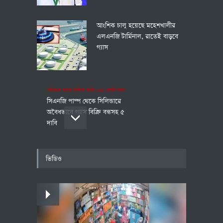
আংশিক চালু হয়েছে মহেশখালীর
এলএনজি টার্মিনাল, রাতেই বাড়বে
গ্যাস
পরিবহন খাতে দৈনিক ক্ষতি ১২৫ কোটি টাকা
সিএনজি পাম্প থেকে সিলিন্ডারে
অবৈধভাবে গ্যাস বিক্রি বন্ধসহ ৫
দাবি
আবর্জনা মুক্ত দেশ গড়তে সহযোগিতা
ভিডিও
চেয়েছেন প্রধানমন্ত্রী
পাঁচ দিনের সফরে দক্ষিণ সুদান ও