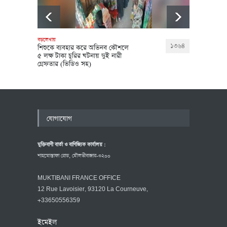
আল্লাহর 
বড়লেখায়
১৩৬৪
শিশুকে ব্যবহার করে অভিনব কৌশলে
লক্ষ্য 
৫ লক্ষ টাকা চুরির ঘটনায় দুই নারী
(ভিডিও 
গ্রেফতার (ভিডিও সহ)
যোগাযোগ
মুক্তিবাণী বার্তা ও বাণিজ্যিক কার্যালয় :
শাহমোস্তাফা রোড, মৌলভীবাজার-৩২০০
MUKTIBANI FRANCE OFFICE
12 Rue Lavoisier, 93120 La Courneuve,
+33650556359
ইমেইল