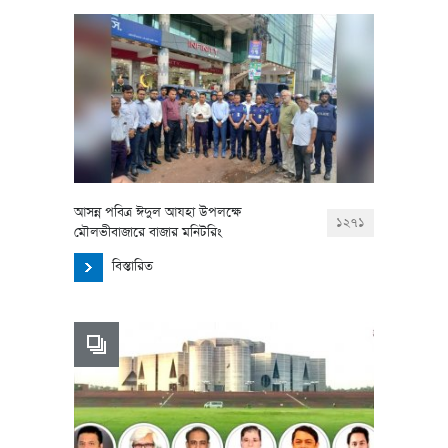
আসন্ন পবিত্র ঈদুল আযহা উপলক্ষে
১২৭১
মৌলভীবাজারে বাজার মনিটরিং
বিস্তারিত