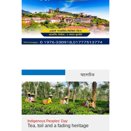
contradicts ‘friendly ties’:
Salahuddin
Indigenous Peoples’ Day
Tea, toil and a fading
heritage
আলোচিত
Indigenous Peoples’ Day
Tea, toil and a fading heritage