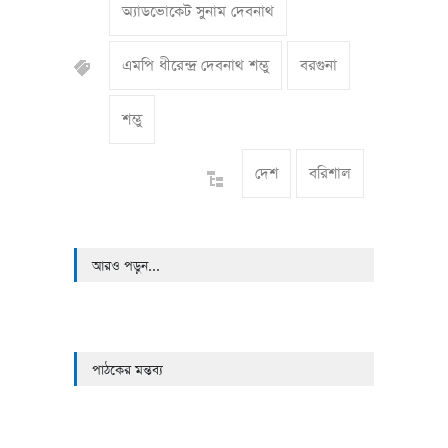
অ্যাডভোকেট সুনাম দেবনাথ
এমপি ধীরেন্দ্র দেবনাথ শম্ভু
বরগুনা
শম্ভু
দেশ
বরিশাল
আরও পড়ুন...
পাঠকের মন্তব্য