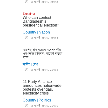
৬ আগস্ট ২০২৬, ২৩:৪৪
🕒
Explainer
Who can contest
Bangladesh’s
presidential election?
Country
Nation
|
৬ আগস্ট ২০২৬, ২৩:৪২
🕒
আংশিক চালু হয়েছে মহেশখালীর
এলএনজি টার্মিনাল, রাতেই বাড়বে
গ্যাস
জাতীয়
দেশ
|
৬ আগস্ট ২০২৬, ১৫:২৫
🕒
11-Party Alliance
announces nationwide
protests over gas,
electricity crisis
Country
Politics
|
৬ আগস্ট ২০২৬, ১৫:২০
🕒