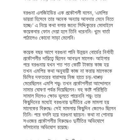
বরগুনা এলজিইডির এক প্রকৌশলী বলেন, ‘এমপির
ভায়রা হিসেবে তার অনেক অন্যায় আবদার মেনে নিতে
হচ্ছে।’ এ নিয়ে কথা বলার জন্যে সিদ্দিকুরের মোবাইলে
কয়েকবার ফোন দেয়া হলে তিনি ধরেননি। খুদে বার্তা
পাঠালেও কোনো সাড়া মেলেনি।
কয়েক বছর আগে বরগুনা পানি উন্নয়ন বোর্ডের নির্বাহী
প্রকৌশলীর দায়িত্বে ছিলেন আবদুল মালেক। আইলার
পরে বরগুনায় যখন শত শত কোটি টাকার কাজ হয়
তখন এমপির কথা অনুযায়ী কাজ না করায় মালেককে
ডিসির দফতরের বারান্দায় নিজ হাতে চড়-থাপ্পড়
মেরেছিলেন এমপি শম্ভু। তখন প্রকৌশলীরা আন্দোলনে
নামার ঘোষণা পর্যন্ত দিয়েছিলেন। বহু কষ্টে পরিস্থিতি
সামাল দিলেও ক্ষোভ ভুলতে পারেননি শম্ভু। তার
কিছুদিনের মধ্যেই বরগুনায় দুর্নীতির এক মামলা হয়
মালেকের বিরুদ্ধে। সেই মামলায় কিছুদিন জেলেও ছিলেন
তিনি। পরে বদলি হয়ে বরগুনা ছাড়েন। কথা না শোনায়
সওজের প্রকৌশলীর বিরুদ্ধেও দুর্নীতির অভিযোগে
ফাঁসানোর অভিযোগ রয়েছে।