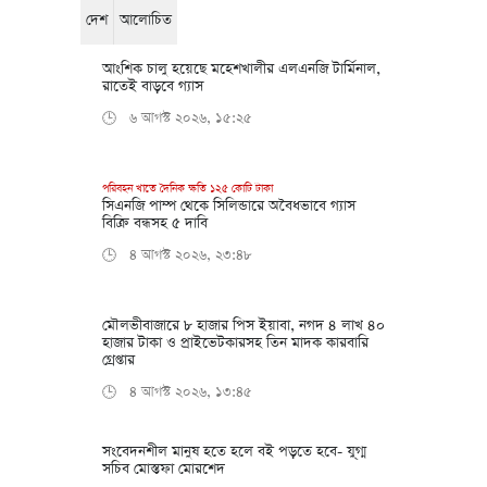
দেশ
আলোচিত
আংশিক চালু হয়েছে মহেশখালীর এলএনজি টার্মিনাল,
রাতেই বাড়বে গ্যাস
৬ আগস্ট ২০২৬, ১৫:২৫
🕒
পরিবহন খাতে দৈনিক ক্ষতি ১২৫ কোটি টাকা
সিএনজি পাম্প থেকে সিলিন্ডারে অবৈধভাবে গ্যাস
বিক্রি বন্ধসহ ৫ দাবি
৪ আগস্ট ২০২৬, ২৩:৪৮
🕒
মৌলভীবাজারে ৮ হাজার পিস ইয়াবা, নগদ ৪ লাখ ৪০
হাজার টাকা ও প্রাইভেটকারসহ তিন মাদক কারবারি
গ্রেপ্তার
৪ আগস্ট ২০২৬, ১৩:৪৫
🕒
সংবেদনশীল মানুষ হতে হলে বই পড়তে হবে- যু্গ্ম
সচিব মোস্তফা মোরশেদ