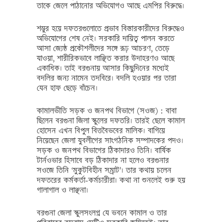
তাকে জেলে পাঠানোর অভিযোগও আছে এমপির বিরুদ্ধে।
শম্ভুর হয়ে দফতরগুলোতে প্রভাব বিস্তারকারীদের বিরুদ্ধেও
অভিযোগের শেষ নেই। সরকারি দায়িত্ব পালন করতে
আসা জ্যেষ্ঠ প্রকৌশলীদের সঙ্গে রূঢ় আচরণ, তেড়ে
যাওয়া, শারীরিকভাবে লাঞ্ছিত করার উদাহরণও আছে
একাধিক। তাই বরগুনায় আসার কিছুদিনের মধ্যেই
বদলির জন্য নামেন তদবিরে। বদলি হওয়ার পর তারা
যেন হাফ ছেড়ে বাঁচেন।
কামালভীতি সড়ক ও জনপথ বিভাগে (সওজ) : বাবা
ছিলেন বরগুনা জিলা স্কুলের দফতরি। তারই ছেলে কামাল
হোসেন এখন বিপুল বিত্তবৈভবের মালিক। বাগিয়ে
নিয়েছেন জেলা যুবলীগের সাংগঠনিক সম্পাদকের পদও।
সড়ক ও জনপথ বিভাগের ঠিকাদারও তিনি। বার্ষিক
টার্নওভার হিসাবে বড় ঠিকাদার না হলেও বরগুনার
সওজে তিনি ‘মুকুটবিহীন সম্রাট’। তার কথায় চলেন
দফতরের কর্মকর্তা-কর্মচারীরা। কথা না শুনলেই শুরু হয়
গালাগাল ও লাঞ্ছনা।
বরগুনা জেলা স্কুলসংলগ্ন যে ভবনে কামাল ও তার