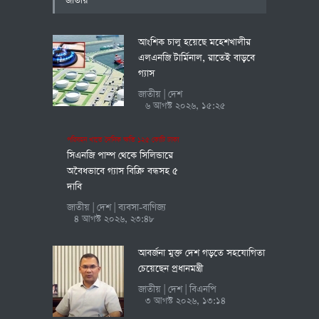
জাতীয়
আংশিক চালু হয়েছে মহেশখালীর
এলএনজি টার্মিনাল, রাতেই বাড়বে
গ্যাস
জাতীয়
দেশ
|
৬ আগস্ট ২০২৬, ১৫:২৫
পরিবহন খাতে দৈনিক ক্ষতি ১২৫ কোটি টাকা
সিএনজি পাম্প থেকে সিলিন্ডারে
অবৈধভাবে গ্যাস বিক্রি বন্ধসহ ৫
দাবি
জাতীয়
দেশ
ব্যবসা-বাণিজ্য
|
|
৪ আগস্ট ২০২৬, ২৩:৪৮
আবর্জনা মুক্ত দেশ গড়তে সহযোগিতা
চেয়েছেন প্রধানমন্ত্রী
জাতীয়
দেশ
বিএনপি
|
|
৩ আগস্ট ২০২৬, ১৩:১৪