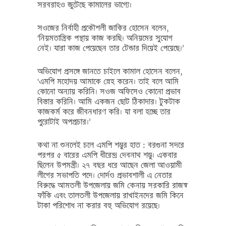
সরবরাহও জুটেছে কামালের ভাগ্যে।
সওজের নির্বাহী প্রকৌশলী জাকির হোসেন বলেন,
‘নিয়মতান্ত্রিক পন্থায় কাজ করছি। অনিয়মের সুযোগ
নেই। যারা কাজ পেয়েছেন তার টেন্ডার দিয়েই পেয়েছে।’
অভিযোগ প্রসঙ্গে জানতে চাইলে কামাল হোসেন বলেন,
‘এমপি মহোদয় আমাকে স্নেহ করেন। তাই বলে আমি
কোনো অন্যায় করিনি। সওজ অফিসেও কোনো প্রভাব
বিস্তার করিনি। আমি একজন ছোট ঠিকাদার। টুকটাক
কাজকর্ম করে জীবনধারণ করি। যা বলা হচ্ছে তার
পুরোটাই অপপ্রচার।’
কথা না শুনলেই চলে এমপি শম্ভুর হাত : বরগুনা সদরে
পরপর ৫ বারের এমপি ধীরেন্দ্র দেবনাথ শম্ভু। একবার
ছিলেন উপমন্ত্রী। ২৭ বছর ধরে আছেন জেলা আওয়ামী
লীগের সভাপতি পদে। দোর্দণ্ড প্রভাবশালী এ নেতার
বিরুদ্ধে আমতলী উপজেলায় জমি কেনায় সরকারি রাজস্ব
ফাঁকি এবং তালতলী উপজেলায় রাখাইনদের জমি কিনে
টাকা পরিশোধ না করার বহু অভিযোগ রয়েছে।