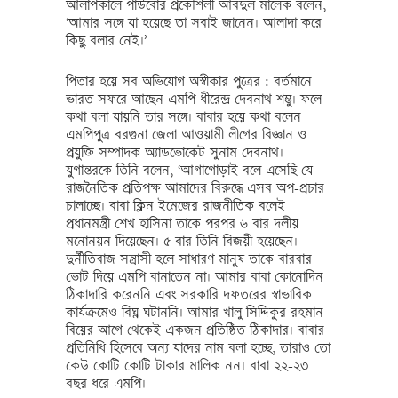
আলাপকালে পাউবোর প্রকৌশলী আবদুল মালেক বলেন,
‘আমার সঙ্গে যা হয়েছে তা সবাই জানেন। আলাদা করে
কিছু বলার নেই।’
পিতার হয়ে সব অভিযোগ অস্বীকার পুত্রের : বর্তমানে
ভারত সফরে আছেন এমপি ধীরেন্দ্র দেবনাথ শম্ভু। ফলে
কথা বলা যায়নি তার সঙ্গে। বাবার হয়ে কথা বলেন
এমপিপুত্র বরগুনা জেলা আওয়ামী লীগের বিজ্ঞান ও
প্রযুক্তি সম্পাদক অ্যাডভোকেট সুনাম দেবনাথ।
যুগান্তরকে তিনি বলেন, ‘আগাগোড়াই বলে এসেছি যে
রাজনৈতিক প্রতিপক্ষ আমাদের বিরুদ্ধে এসব অপ-প্রচার
চালাচ্ছে। বাবা ক্লিন ইমেজের রাজনীতিক বলেই
প্রধানমন্ত্রী শেখ হাসিনা তাকে পরপর ৬ বার দলীয়
মনোনয়ন দিয়েছেন। ৫ বার তিনি বিজয়ী হয়েছেন।
দুর্নীতিবাজ সন্ত্রাসী হলে সাধারণ মানুষ তাকে বারবার
ভোট দিয়ে এমপি বানাতেন না। আমার বাবা কোনোদিন
ঠিকাদারি করেননি এবং সরকারি দফতরের স্বাভাবিক
কার্যক্রমেও বিঘ্ন ঘটাননি। আমার খালু সিদ্দিকুর রহমান
বিয়ের আগে থেকেই একজন প্রতিষ্ঠিত ঠিকাদার। বাবার
প্রতিনিধি হিসেবে অন্য যাদের নাম বলা হচ্ছে, তারাও তো
কেউ কোটি কোটি টাকার মালিক নন। বাবা ২২-২৩
বছর ধরে এমপি।