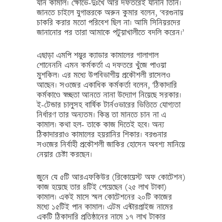
যান কামাল। ক্ষোভে-দুঃখে আর দফতরেই যাননি তিনি।
জানতে চাইলে যুগান্তরকে অরুন কুমার বলেন, ‘বরগুনায়
চাকরি করার মতো পরিবেশ ছিল না। আমি সিনিয়রদের
জানানোর পর তারা আমাকে পটুয়াখালীতে বদলি করেন।’
এছাড়া এমপি শম্ভুর ক্যাডার কামালের গালাগাল
শোনেননি এমন কর্মকর্তা এ দফতরে খুঁজে পাওয়া
মুশকিল। এর মধ্যে উপবিভাগীয় প্রকৌশলী রাসেলও
আছেন। সওজের একাধিক কর্মকর্তা বলেন, ‘ঠিকাদারি
কর্মকাণ্ডে স্বচ্ছতা আনতে নানা উদ্যোগ নিয়েছে সরকার।
ই-টেন্ডার চালুসহ বার্ষিক টার্নওভারের ভিত্তিতে যোগ্যতা
নির্ধারণ তার অন্যতম। কিন্তু তা মানতে চান না এ
কামাল। কথা হল- তাকে কাজ দিতেই হবে। অন্য
ঠিকাদাররাও কামালের হয়রানির শিকার। বরগুনার
সওজের নির্বাহী প্রকৌশলী জাকির হোসেন অবশ্য মানিয়ে
নেয়ার চেষ্টা করছেন।
জুনে যে ৫টি আরএফকিউর (রিকোয়েস্ট অফ কোটেশন)
কাজ হয়েছে তার ৪টিই পেয়েছেন (২৫ লাখ টাকা)
কামাল। একই মাসে স্মল কোটেশনের ২০টি কাজের
মধ্যে ১৫টিই পান কামাল। এটম এন্টারপ্রাইজ নামের
একটি ঠিকাদারি প্রতিষ্ঠানের নামে ১৭ লাখ টাকার