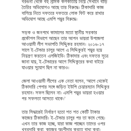
বরগুনা থেকে বহু শ্রমিক কলকাতায় নিয়ে সেখানে বাড়ি
তৈরির অভিযোগও আছে তার বিরুদ্ধে। ঠিকাদারি কাজ
বাগিয়ে নিতে দফতরে দফতরে লোক ফিট করে রাখার
অভিযোগ আছে এমপি শম্ভুর বিরুদ্ধে।
সড়ক ও জনপথে কামালের মতো স্থানীয় সরকার
প্রকৌশল বিভাগে আছেন তার আপন ভায়রা উপজেলা
আওয়ামী লীগ সভাপতি সিদ্দিুকর রহমান। ২০১৬-১৭
সালে ই-টেন্ডার চালুর আগে এ সিদ্দিকুরই শম্ভুর হয়ে
নিয়ন্ত্রণ করতেন এলজিইডি। ঠিকাদার এবং দফতর সূত্রে
জানা যায়, ই-টেন্ডারের আগে সিদ্দিকুরের কথা বাইরে
যাওয়ার সুযোগ ছিল না কারও।
জেলা আওয়ামী লীগের এক নেতা বলেন, ‘আগে থেকেই
ঠিকাদারি পেশার সঙ্গে জড়িত ইউপি চেয়ারম্যান সিদ্দিকুর
রহমান। সফল ছিলেন না। এমপি শম্ভুর ভায়রা হওয়ার
পর সফলতা আসতে থাকে।’
তার সিদ্ধান্তেই নির্ধারণ হতো শত শত কোটি টাকার
কাজের ঠিকাদারি। ই-টেন্ডার চালুর পর তা কমে গেছে।
এখন তার কাজ হচ্ছে, যারা কাজ পাচ্ছেন তাদের ওপর
খবরদারি করা, কাজের অংশীদার করতে বাধ্য করা।