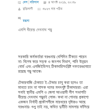
দেশ
|
বরিশাল
৪ আগস্ট ২০১৯, ২০:৩৮
মারা গেছেন ‘গজনি’ খ্যাত অভিনেতা
মুক্তিবাণী
৩৮৬৭ বার পঠিত
প্রদীপ রাওয়াত
মন্তব্য
এমপি ধীরেন্দ্র দেবনাথ শম্ভু
সরকারি কর্মকর্তারা বরগুনায় বেশিদিন টিকতে পারেন
না। বিশেষ করে সড়ক ও জনপথ বিভাগ, পানি উন্নয়ন
বোর্ড এবং এলজিইডিসহ ঠিকাদারিসংশ্লিষ্ট দফতরগুলোতে
রয়েছে শম্ভু আতঙ্ক।
টেন্ডারবাজি ঠেকাতে ই-টেন্ডার চালু করা হলেও তা
মানতে চান না শাসক দলের মদদপুষ্ট ঠিকাদাররা। এরা
সবাই স্থানীয় এমপি ও জেলা আওয়ামী লীগ সভাপতি
ধীরেন্দ্র দেবনাথ শম্ভুরই লোক। কথা না শোনায় প্রকাশ্যে
একজন নির্বাহী প্রকৌশলীকে মারধরের দৃষ্টান্তও আছে
বরগুনায়। শুধু তাই নয়, কথিত দুর্নীতি মামলায় ফাঁসিয়ে