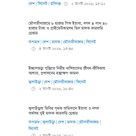
দেশ
সিলেট
হবিগঞ্জ
|
|
২ আগস্ট ২০২৬, ১৩:১২
🕒
মৌলভীবাজারে ৮ হাজার পিস ইয়াবা, নগদ ৪ লাখ ৪০
হাজার টাকা ও প্রাইভেটকারসহ তিন মাদক কারবারি
গ্রেপ্তার
অপরাধ
দেশ
মাদক
মৌলভীবাজার
সিলেট
|
|
|
|
৪ আগস্ট ২০২৬, ১৩:৪৫
🕒
ইচ্ছালছড়া পুঞ্জিতে নিরীহ খাসিয়াদের জীবন-জীবিকায়
আঘাত, প্রশাসনের হস্তক্ষেপ কামনা
কুলাউড়া
দেশ
মৌলভীবাজার
সিলেট
|
|
|
২ আগস্ট ২০২৬, ১৮:৪০
🕒
কুলাউড়ায় ডিবির পৃথক অভিযানে ইয়াবা ও নগদ
অর্থসহ দুই মাদক কারবারি গ্রেপ্তার
অপরাধ
কুলাউড়া
দেশ
মাদক
মৌলভীবাজার
|
|
|
|
|
সিলেট
২ আগস্ট ২০২৬, ২০:০১
🕒