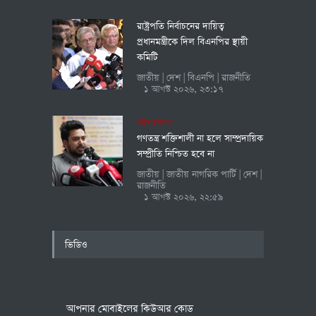
রাষ্ট্রপতি নির্বাচনের দায়িত্ব
প্রধানমন্ত্রীকে দিল বিএনপির স্থায়ী
কমিটি
জাতীয়
দেশ
বিএনপি
রাজনীতি
|
|
|
১ আগস্ট ২০২৬, ২৩:১৭
নাহিদ ইসলাম
গণতন্ত্র শক্তিশালী না হলে সাম্প্রদায়িক
সম্প্রীতি নিশ্চিত হবে না
জাতীয়
জাতীয় নাগরিক পার্টি
দেশ
|
|
|
রাজনীতি
১ আগস্ট ২০২৬, ২২:৫৯
ভিডিও
আপনার মোবাইলের কিউআর কোড