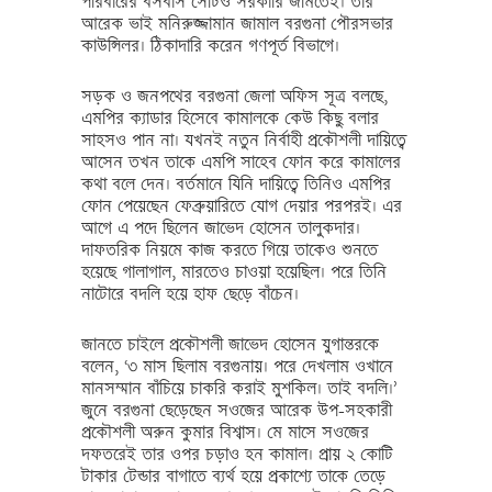
পরিবারের বসবাস সেটিও সরকারি জমিতেই। তার
আরেক ভাই মনিরুজ্জামান জামাল বরগুনা পৌরসভার
কাউন্সিলর। ঠিকাদারি করেন গণপূর্ত বিভাগে।
সড়ক ও জনপথের বরগুনা জেলা অফিস সূত্র বলছে,
এমপির ক্যাডার হিসেবে কামালকে কেউ কিছু বলার
সাহসও পান না। যখনই নতুন নির্বাহী প্রকৌশলী দায়িত্বে
আসেন তখন তাকে এমপি সাহেব ফোন করে কামালের
কথা বলে দেন। বর্তমানে যিনি দায়িত্বে তিনিও এমপির
ফোন পেয়েছেন ফেব্রুয়ারিতে যোগ দেয়ার পরপরই। এর
আগে এ পদে ছিলেন জাভেদ হোসেন তালুকদার।
দাফতরিক নিয়মে কাজ করতে গিয়ে তাকেও শুনতে
হয়েছে গালাগাল, মারতেও চাওয়া হয়েছিল। পরে তিনি
নাটোরে বদলি হয়ে হাফ ছেড়ে বাঁচেন।
জানতে চাইলে প্রকৌশলী জাভেদ হোসেন যুগান্তরকে
বলেন, ‘৩ মাস ছিলাম বরগুনায়। পরে দেখলাম ওখানে
মানসম্মান বাঁচিয়ে চাকরি করাই মুশকিল। তাই বদলি।’
জুনে বরগুনা ছেড়েছেন সওজের আরেক উপ-সহকারী
প্রকৌশলী অরুন কুমার বিশ্বাস। মে মাসে সওজের
দফতরেই তার ওপর চড়াও হন কামাল। প্রায় ২ কোটি
টাকার টেন্ডার বাগাতে ব্যর্থ হয়ে প্রকাশ্যে তাকে তেড়ে