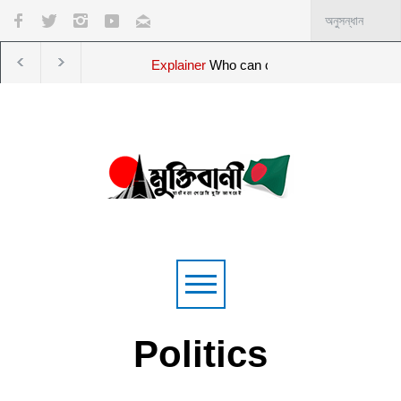
ial election?
আংশিক চালু হয়েছে মহেশখালীর এলএনজি টার্মিনাল,
Politics