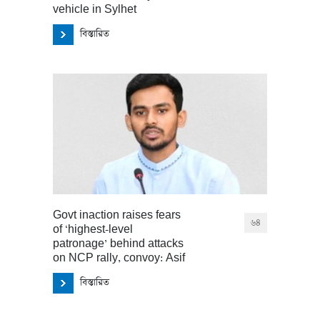
vehicle in Sylhet
বিস্তারিত
Govt inaction raises fears
৬৪
of ‘highest-level
patronage’ behind attacks
on NCP rally, convoy: Asif
বিস্তারিত