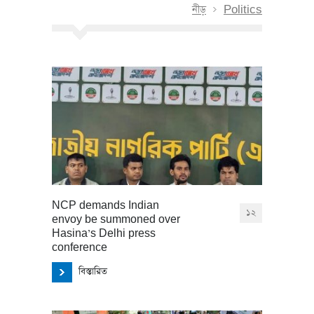
নীড়
Politics
NCP demands Indian
১২
envoy be summoned over
Hasina’s Delhi press
conference
বিস্তারিত