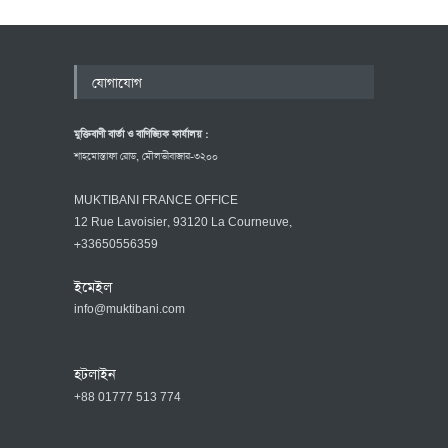
যোগাযোগ
মুক্তিবাণী বার্তা ও বাণিজ্যিক কার্যালয় :
শাহমোস্তাফা রোড, মৌলভীবাজার-৩২০০
MUKTIBANI FRANCE OFFICE
12 Rue Lavoisier, 93120 La Courneuve,
+33650556359
ইমেইল
info@muktibani.com
হটলাইন
+88 01777 513 774