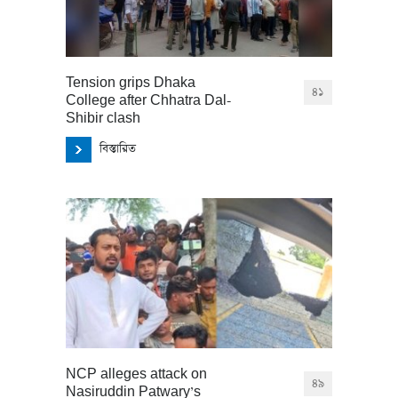
Tension grips Dhaka
৪১
College after Chhatra Dal-
Shibir clash
বিস্তারিত
NCP alleges attack on
৪৯
Nasiruddin Patwary’s