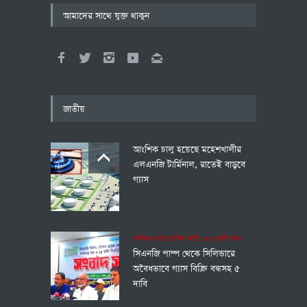
আমাদের সাথে যুক্ত থাকুন
জাতীয়
আংশিক চালু হয়েছে মহেশখালীর
এলএনজি টার্মিনাল, রাতেই বাড়বে
গ্যাস
পরিবহন খাতে দৈনিক ক্ষতি ১২৫ কোটি টাকা
সিএনজি পাম্প থেকে সিলিন্ডারে
অবৈধভাবে গ্যাস বিক্রি বন্ধসহ ৫
দাবি