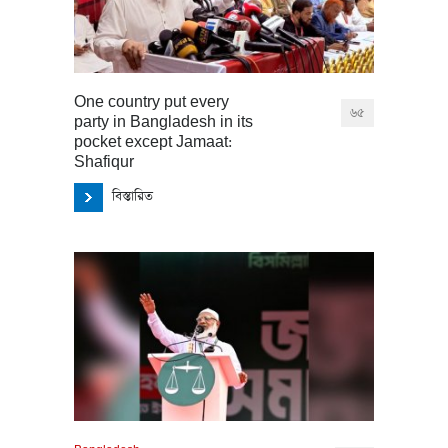
One country put every
৬৫
party in Bangladesh in its
pocket except Jamaat:
Shafiqur
বিস্তারিত