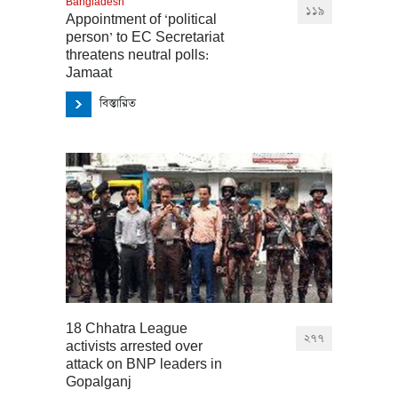
Bangladesh
১১৯
Appointment of ‘political
person’ to EC Secretariat
threatens neutral polls:
Jamaat
বিস্তারিত
18 Chhatra League
২৭৭
activists arrested over
attack on BNP leaders in
Gopalganj