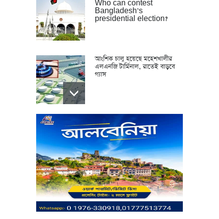
Who can contest
Bangladesh’s
presidential election?
আংশিক চালু হয়েছে মহেশখালীর
এলএনজি টার্মিনাল, রাতেই বাড়বে
গ্যাস
11-Party Alliance
announces nationwide
protests over gas,
electricity crisis
মারা গেছেন ‘গজনি’ খ্যাত অভিনেতা
প্রদীপ রাওয়াত