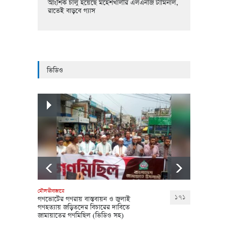
আংশিক চালু হয়েছে মহেশখালীর এলএনজি টার্মিনাল,
রাতেই বাড়বে গ্যাস
ভিডিও
মৌলভীবাজারে
বড়লেখায়
১৭১
গণভোটের গণরায় বাস্তবায়ন ও জুলাই
শিশুকে 
গণহত্যায় জড়িতদের বিচারের দাবিতে
৫ লক্ষ ট
জামায়াতের গণমিছিল (ভিডিও সহ)
গ্রেফতা