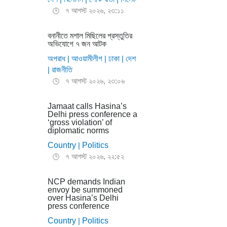
৭ আগস্ট ২০২৬, ২৩:১১
🕒
বনানীতে মশাল মিছিলের প্রস্তুতির
অভিযোগে ৭ জন আটক
অপরাধ
|
আওয়ামীলীগ
|
ঢাকা
|
দেশ
|
রাজনীতি
৭ আগস্ট ২০২৬, ২৩:০৬
🕒
Jamaat calls Hasina’s
Delhi press conference a
‘gross violation’ of
diplomatic norms
Country
|
Politics
৭ আগস্ট ২০২৬, ২২:৫২
🕒
NCP demands Indian
envoy be summoned
over Hasina’s Delhi
press conference
Country
|
Politics