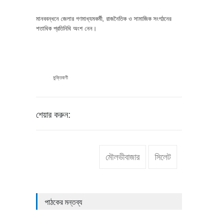
মানববন্ধনে জেলার গণমাধ্যমকর্মী, রাজনৈতিক ও সামাজিক সংগঠনের
শতাধিক প্রতিনিধি অংশ নেন।
মুক্তিবাণী
শেয়ার করুন:
মৌলভীবাজার
সিলেট
পাঠকের মন্তব্য