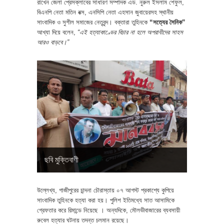
রাখেন জেলা প্রেসক্লাবের সাধারণ সম্পাদক এড. নুরুল ইসলাম শেফুল,
বিএনপি নেতা মতিন বক্স, এনসিপি নেতা এহসান জুবায়েরসহ স্থানীয়
সাংবাদিক ও সুশীল সমাজের নেতৃবৃন্দ। বক্তারা তুহিনকে
“সত্যের সৈনিক”
আখ্যা দিয়ে বলেন,
“এই হত্যাকাণ্ডের বিচার না হলে অপরাধীদের সাহস
আরও বাড়বে।”
ছবি মুক্তিবাণী
উল্লেখ্য, গাজীপুরের চান্দনা চৌরাস্তায় ০৭ আগস্ট প্রকাশ্যে কুপিয়ে
সাংবাদিক তুহিনকে হত্যা করা হয়। পুলিশ ইতিমধ্যে সাত আসামিকে
গ্রেফতার করে রিমান্ডে নিয়েছে । অন্যদিকে, মৌলভীবাজারের ব্যবসায়ী
রুবেল হত্যার ঘটনায় তদন্ত চলমান রয়েছে।