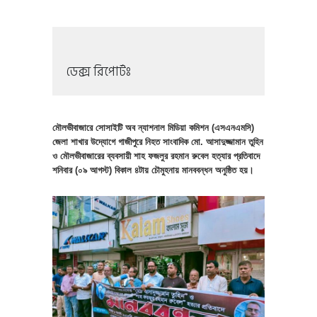
ডেক্স রিপোর্টঃ
মৌলভীবাজারে সোসাইটি অব ন্যাশনাল মিডিয়া কমিশন (এসএনএমসি)
জেলা শাখার উদ্যোগে গাজীপুরে নিহত সাংবাদিক মো. আসাদুজ্জামান তুহিন
ও মৌলভীবাজারের ব্যবসায়ী শাহ ফজলুর রহমান রুবেল হত্যার প্রতিবাদে
শনিবার (০৯ আগস্ট) বিকাল ৪টায় চৌমুহনায় মানববন্ধন অনুষ্ঠিত হয়।