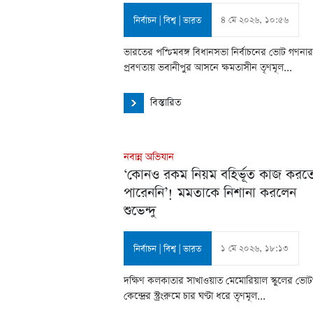
৪ মে ২০২৬, ১০:৫৬
নির্বাচন
|
বিশ্ব
|
ভারত
ভারতের পশ্চিমবঙ্গ বিধানসভা নির্বাচনের ভোট গণন
প্রবণতায় ভবানীপুর আসনে ক্ষমতাসীন তৃণমূল...
বিস্তারিত
নবান্ন অভিযান
‘কোনও রকম নিয়ম বহির্ভূত কাজ করত
পারেননি’! মমতাকে নিশানা করলেন
শুভেন্দু
১ মে ২০২৬, ১৮:১৩
নির্বাচন
|
বিশ্ব
|
ভারত
দক্ষিণ কলকাতার সাখাওয়াত মেমোরিয়াল স্কুলের ভো
কেন্দ্রের স্ট্রংরুমে চার ঘণ্টা ধরে তৃণমূল...