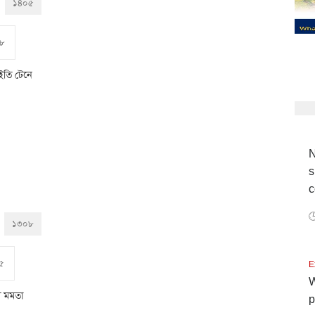
১৪০৫
৩৮
ইতি টেনে
N
s
c

১৩০৮
৫
E
W
রী মমতা
p