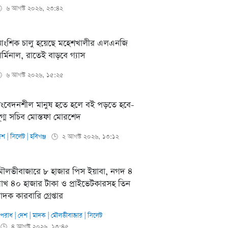
৬ আগস্ট ২০২৬, ২৩:৪২

ংশিক চালু হয়েছে মহেশখালীর এলএনজি
ার্মিনাল, রাতেই বাড়বে গ্যাস
৬ আগস্ট ২০২৬, ১৫:২৫

ংবেদনশীল মানুষ হতে হলে বই পড়তে হবে-
ু্গ্ম সচিব মোস্তফা মোরশেদ
েশ
|
সিলেট
|
হবিগঞ্জ
২ আগস্ট ২০২৬, ১৩:১২
🕒
ৌলভীবাজারে ৮ হাজার পিস ইয়াবা, নগদ ৪
াখ ৪০ হাজার টাকা ও প্রাইভেটকারসহ তিন
াদক কারবারি গ্রেপ্তার
পরাধ
|
দেশ
|
মাদক
|
মৌলভীবাজার
|
সিলেট
৪ আগস্ট ২০২৬, ১৩:৪৫
🕒