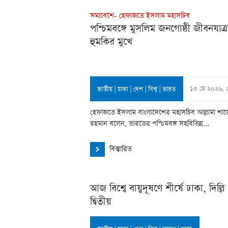
সমাবেশে- হেফাজতে ইসলাম মহাসচিব
পশ্চিমবঙ্গে মুসলিম জনগোষ্ঠী জীবনযাত্র
হুমকির মুখে
১৩ মে ২০২৬, 
জাতীয়
|
ঢাকা
|
দেশ
|
বিশ্ব
|
ভারত
হেফাজতে ইসলাম বাংলাদেশের মহাসচিব আল্লামা শায়
রহমান বলেন, ভারতের পশ্চিমবঙ্গ সহবিভিন্ন...
বিস্তারিত
আজ বিশ্বে বায়ুদূষণে শীর্ষে ঢাকা, দিল্লি
দ্বিতীয়