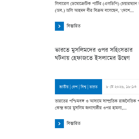
লিবারেল ডেমোক্রেটিক পার্টির (এলডিপি) চেয়ারম্যান 
(অব.) অলি আহমদ বীর বিক্রম বলেছেন, ‘দেশে...
বিস্তারিত
ভারতে মুসলিমদের ওপর সহিংসতার
ঘটনায় হেফাজতে ইসলামের উদ্বেগ
৮ মে ২০২৬, ১৮:১৩
জাতীয়
|
দেশ
|
বিশ্ব
|
ভারত
ভারতের পশ্চিমবঙ্গ ও আসামে সাম্প্রতিক রাজনৈতিক প
কেন্দ্র করে মুসলিম জনগোষ্ঠীর ওপর হামলা,...
বিস্তারিত