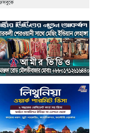
েসবুকে