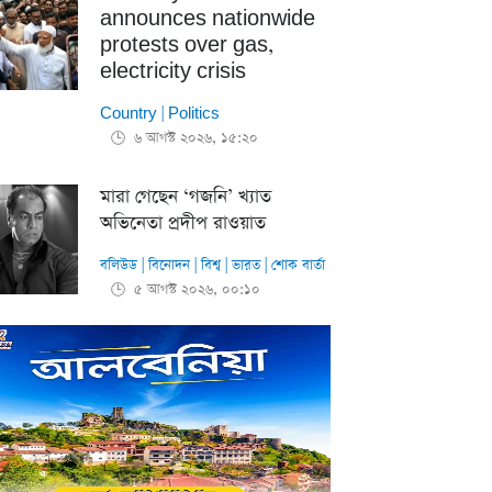
announces nationwide
protests over gas,
electricity crisis
Country
|
Politics
৬ আগস্ট ২০২৬, ১৫:২০
🕒
মারা গেছেন ‘গজনি’ খ্যাত
অভিনেতা প্রদীপ রাওয়াত
বলিউড
|
বিনোদন
|
বিশ্ব
|
ভারত
|
শোক বার্তা
৫ আগস্ট ২০২৬, ০০:১০
🕒