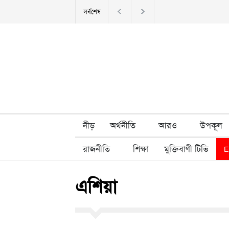
সর্বশেষ
NCP demands Indian envoy be summoned ov
আংশিক চালু হয়েছে মহেশখালীর এলএনজি টার্মিনাল, রাতেই বা
মারা গেছেন ‘গজনি’ খ্যাত অভিনেতা প্রদীপ রাওয়াত
নীড়
অর্থনীতি
আরও
উপকূল
রাজনীতি
শিক্ষা
মুক্তিবাণী টিভি
E
এশিয়া