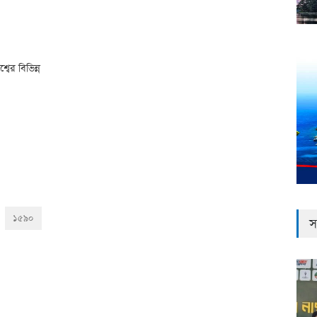
বের বিভিন্ন
১৫৯০
স