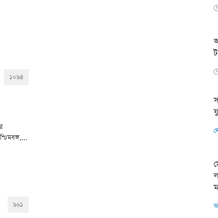

আ
ট

১০৯৪
স
য
ের
দ
িমবঙ্গ,...
ম
ল
ম
৯৬১
অ