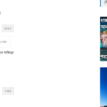
ফ
া
১৫১০
২২:৪৬
েখ সাজিদুর
২২৯১