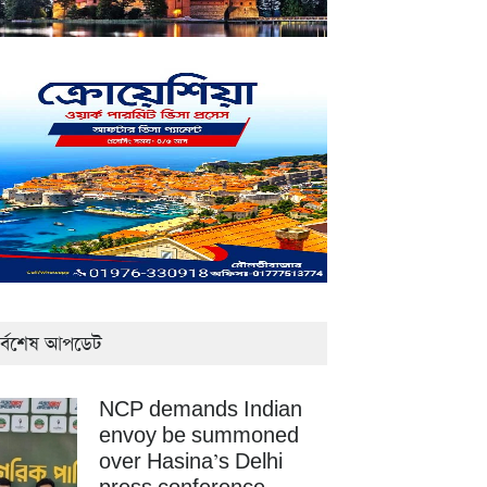
র্বশেষ আপডেট
NCP demands Indian
envoy be summoned
over Hasina’s Delhi