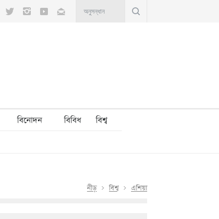
angladesh’s presidential election?
lectricity crisis
বিনোদন
বিবিধ
বিশ্ব
নীড়
বিশ্ব
এশিয়া