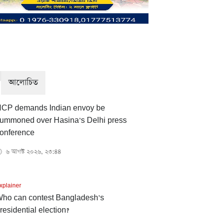
আলোচিত
CP demands Indian envoy be
ummoned over Hasina’s Delhi press
onference
৬ আগস্ট ২০২৬, ২৩:৪৪

xplainer
ho can contest Bangladesh’s
residential election?