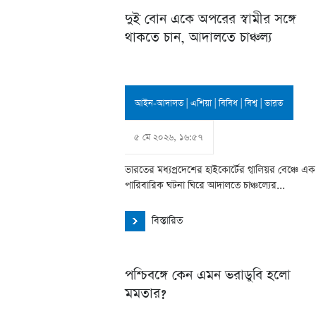
দুই বোন একে অপরের স্বামীর সঙ্গে
থাকতে চান, আদালতে চাঞ্চল্য
আইন-আদালত
|
এশিয়া
|
বিবিধ
|
বিশ্ব
|
ভারত
৫ মে ২০২৬, ১৬:৫৭
ভারতের মধ্যপ্রদেশের হাইকোর্টের গ্বালিয়র বেঞ্চে এক
পারিবারিক ঘটনা ঘিরে আদালতে চাঞ্চল্যের...
বিস্তারিত
পশ্চিবঙ্গে কেন এমন ভরাডুবি হলো
মমতার?