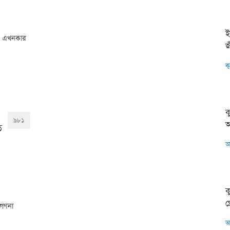
ই
ার এখনকার
জ
ক
ক
৯৮১
অ
ে
অ
ক
গ
টগণনা
অ