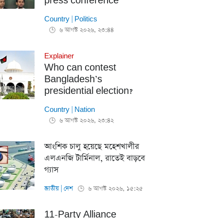
press conference
Country
|
Politics
৬ আগস্ট ২০২৬, ২৩:৪৪
🕒
Explainer
Who can contest
Bangladesh’s
presidential election?
Country
|
Nation
৬ আগস্ট ২০২৬, ২৩:৪২
🕒
আংশিক চালু হয়েছে মহেশখালীর
এলএনজি টার্মিনাল, রাতেই বাড়বে
গ্যাস
জাতীয়
|
দেশ
৬ আগস্ট ২০২৬, ১৫:২৫
🕒
11-Party Alliance