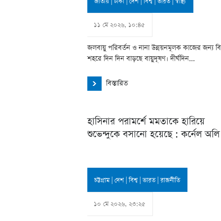
জাতীয়
|
ঢাকা
|
দেশ
|
বিশ্ব
|
ভারত
|
স্বাস্থ্য
১১ মে ২০২৬, ১০:৪৫
জলবায়ু পরিবর্তন ও নানা উন্নয়নমূলক কাজের জন্য বিশ্
শহরে দিন দিন বাড়ছে বায়ুদূষণ। দীর্ঘদিন...
বিস্তারিত
হাসিনার পরামর্শে মমতাকে হারিয়ে
শুভেন্দুকে বসানো হয়েছে : কর্নেল অলি
চট্টগ্রাম
|
দেশ
|
বিশ্ব
|
ভারত
|
রাজনীতি
১০ মে ২০২৬, ২৩:২৫