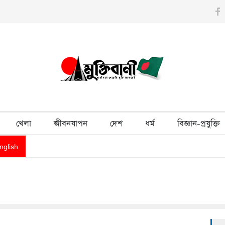
er Hasina’s Delhi press conference
Explainer
Who can contest B
ড়বে গ্যাস
11-Party Alliance announces nationwide protests over gas, e
খেলা
জীবনযাপন
দেশ
ধর্ম
বিজ্ঞান-প্রযুক্তি
nglish