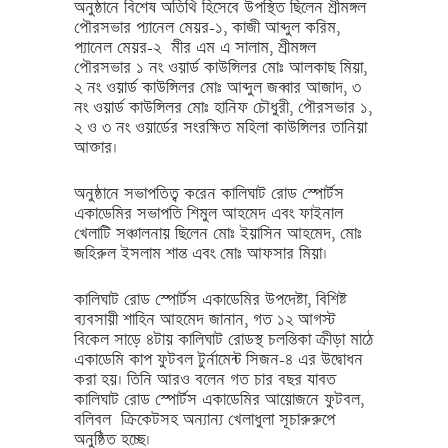
অনুষ্ঠানে বিশেষ অতিথি হিসেবে উপস্থিত ছিলেন শ্রীমঙ্গল
পৌরসভার প্যানেল মেয়র-১, কাজী আব্দুল করিম,
প্যানেল মেয়র-২ মীর এম এ সালাম, শ্রীমঙ্গল
পৌরসভার ১ নং ওয়ার্ড কাউন্সিলর মোঃ আলকাছ মিয়া,
২ নং ওয়ার্ড কাউন্সিলর মোঃ আব্দুল জব্বার আজাদ, ৩
নং ওয়ার্ড কাউন্সিলর মোঃ হানিফ চৌধুরী, পৌরসভার ১,
২ ও ৩ নং ওয়ার্ডের সংরক্ষিত মহিলা কাউন্সিলর তানিয়া
আক্তার।
অনুষ্ঠানে সভাপতিত্ব করেন কালিঘাট রোড স্পোর্টস
একাডেমির সভাপতি শিমুল আহমেদ এবং ফাইনাল
খেলাটি সঞ্চালনায় ছিলেন মোঃ ইয়াসিন আহমেদ, মোঃ
জহিরুল ইসলাম শান্ত এবং মোঃ আফসার মিয়া।
কালিঘাট রোড স্পোর্টস একাডেমির উপদেষ্টা, বিশিষ্ট
ব্যবসায়ী শাহিন আহমেদ জানান, গত ১২ আগস্ট
বিকেল সাড়ে ৪টায় কালিঘাট রোডস্থ চলন্তিকা ক্রীড়া মাঠে
একাডেমি কাপ ফুটবল টুর্নামেন্ট সিজন-৪ এর উদ্বোধন
করা হয়। তিনি আরও বলেন গত চার বছর যাবত
কালিঘাট রোড স্পোর্টস একাডেমির আয়োজনে ফুটবল,
বলিবল ক্রিকেটসহ অন্যান্য খেলাধুলা সূচারুরুপে
অনুষ্ঠিত হচ্ছে।