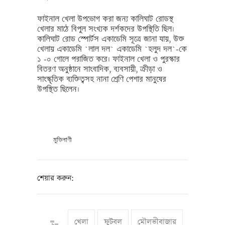
ফাইনাল খেলা উপভোগ করা জন্য কালিঘাট রোডস্থ
খেলার মাঠে বিপুল সংখ্যক দর্শকদের উপস্থিতি ছিল।
কালিঘাট রোড স্পোর্টস একাডেমি সূত্রে জানা যায়, উক্ত
খেলায় একাডেমি ‍‍`লাল দল‍‍` একাডেমি ‍‍`হলুদ দল‍‍`-কে
১ -০ গোলে পরাজিত করে। ফাইনাল খেলা ও পুরস্কার
বিতরণ অনুষ্ঠানে সাংবাদিক, ব্যবসায়ী, ক্রীড়া ও
সাংস্কৃতিক ব্যক্তিত্বসহ নানা শ্রেণি পেশার মানুষের
উপস্থিত ছিলেন।
মুক্তিবাণী
শেয়ার করুন:
খেলা
ফুটবল
মৌলভীবাজার