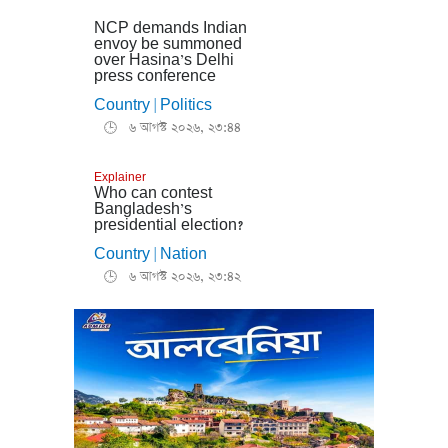
NCP demands Indian
envoy be summoned
over Hasina’s Delhi
press conference
Country
Politics
|
৬ আগস্ট ২০২৬, ২৩:৪৪
🕒
Explainer
Who can contest
Bangladesh’s
presidential election?
Country
Nation
|
৬ আগস্ট ২০২৬, ২৩:৪২
🕒