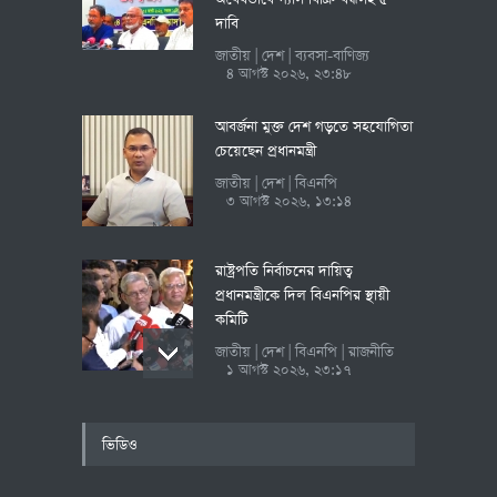
দাবি
জাতীয়
দেশ
ব্যবসা-বাণিজ্য
|
|
৪ আগস্ট ২০২৬, ২৩:৪৮
আবর্জনা মুক্ত দেশ গড়তে সহযোগিতা
চেয়েছেন প্রধানমন্ত্রী
জাতীয়
দেশ
বিএনপি
|
|
৩ আগস্ট ২০২৬, ১৩:১৪
রাষ্ট্রপতি নির্বাচনের দায়িত্ব
প্রধানমন্ত্রীকে দিল বিএনপির স্থায়ী
কমিটি
জাতীয়
দেশ
বিএনপি
রাজনীতি
|
|
|
১ আগস্ট ২০২৬, ২৩:১৭
নাহিদ ইসলাম
ভিডিও
গণতন্ত্র শক্তিশালী না হলে সাম্প্রদায়িক
সম্প্রীতি নিশ্চিত হবে না