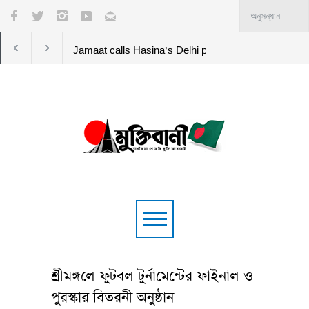
Jamaat calls Hasina’s Delhi press conference a ‘gross violation’
শ্রীমঙ্গলে ফুটবল টুর্নামেন্টের ফাইনাল ও
পুরস্কার বিতরনী অনুষ্ঠান